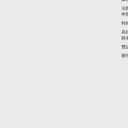
法
申
特
高
師
雙
辦