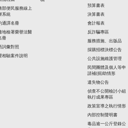
預算書表
務部便民服務線上
辦系統
決算書表
約通譯名冊
會計報表
雄地檢署榮譽法醫
反詐騙專區
名冊
服務措施、出版品
語詞彙對照
採購招標決標公告
理相驗案件說明
公共設施維護管理
民間團體及個人等申
請補(捐)助情形
遺失物公告
偵查不公開檢討小組
執行成果專區
政策宣導之執行情形
內部控制聲明書
毒品逾一公斤登錄公