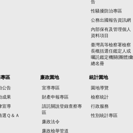
告
性騷擾防治專區
公務出國報告資訊網
內部保有及管理個人
資料項目
臺灣高等檢察署檢察
長概括選任鑑定人或
囑託鑑定機關(團體)
總名冊
賄專區
廉政園地
統計園地
動公告
宣導專區
園地導覽
動成果
財產申報專區
檢察統計
律宣導
請託關說登錄查察專
行政服務
區
賄選Ｑ＆Ａ
性別統計專區
廉政法令
廉政檢舉管道