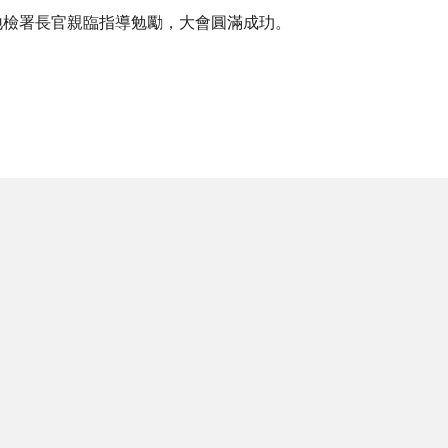
雄地檢署長官親臨指導勉勵，大會圓滿成玏。