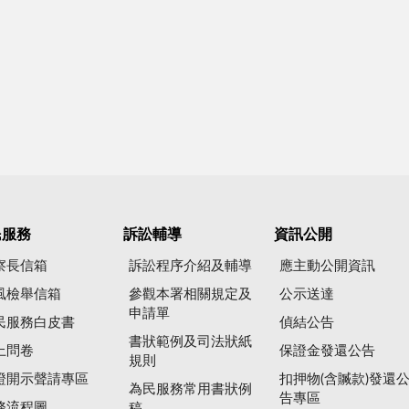
民服務
訴訟輔導
資訊公開
察長信箱
訴訟程序介紹及輔導
應主動公開資訊
風檢舉信箱
參觀本署相關規定及
公示送達
申請單
民服務白皮書
偵結公告
書狀範例及司法狀紙
上問卷
保證金發還公告
規則
證開示聲請專區
扣押物(含贓款)發還
為民服務常用書狀例
告專區
務流程圖
稿