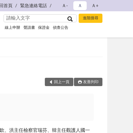
回首頁
緊急連絡電話
Ａ-
Ａ
Ａ+
線上申辦
聲請書
保證金
偵查公告
回上一頁
友善列印
 長章欽、洪主任檢察官瑞芬、韓主任觀護人國一