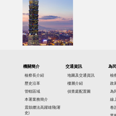
機關簡介
交通資訊
為
檢察長介紹
地圖及交通資訊
檢
歷史沿革
樓層介紹
政
管轄區域
偵查庭配置圖
為
本署業務簡介
線
震鼓鑠法高躍雄飛(署
卷
史)
業