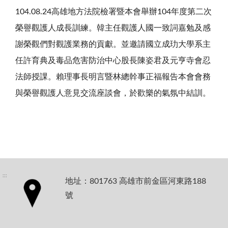
104.08.24高雄地方法院檢署暨本會舉辦104年度第二次
榮譽觀護人成長訓練。韓主任觀護人國一致詞嘉勉及感
謝榮觀們對觀護業務的貢獻。並邀請國立成玏大學系主
任許育典及毒品危害防治中心股長陳姿君及元亨寺會忍
法師授課。賴理事長明言暨林總幹事正福報告本會會務
與榮譽觀護人意見交流座談會，於歡樂的氣氛中結訓。
:::
地址：801763 高雄市前金區河東路188
號