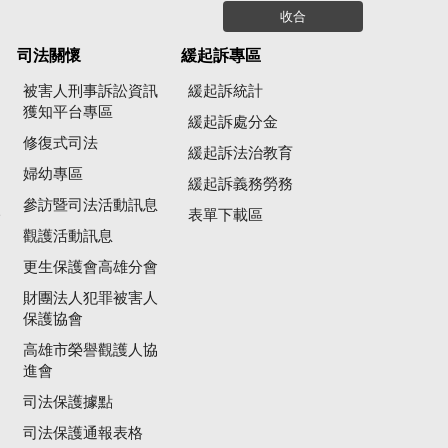
收合
司法關懷
緩起訴專區
被害人刑事訴訟資訊
緩起訴統計
獲知平台專區
緩起訴處分金
修復式司法
緩起訴法治教育
婦幼專區
緩起訴義務勞務
參訪暨司法活動訊息
公
表單下載區
觀護活動訊息
更生保護會高雄分會
財團法人犯罪被害人
保護協會
高雄市榮譽觀護人協
進會
司法保護據點
司法保護通報表格