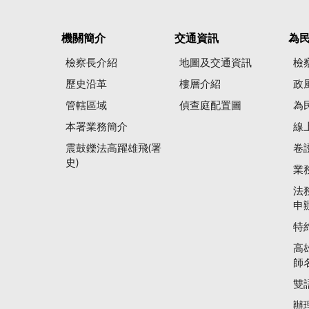
機關簡介
交通資訊
為
檢察長介紹
地圖及交通資訊
檢
歷史沿革
樓層介紹
政
管轄區域
偵查庭配置圖
為
本署業務簡介
線
震鼓鑠法高躍雄飛(署
卷
史)
業
法
申
特
高
師
雙
辦