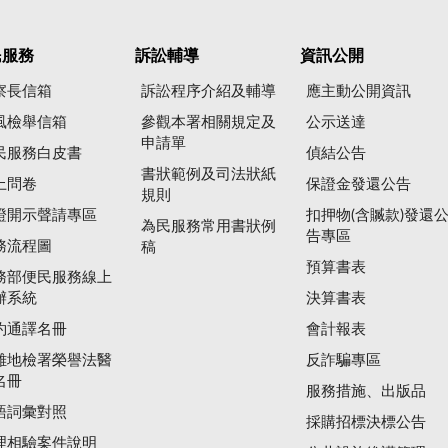
民服務
訴訟輔導
資訊公開
察長信箱
訴訟程序介紹及輔導
應主動公開資訊
風檢舉信箱
參觀本署相關規定及
公示送達
申請單
民服務白皮書
偵結公告
書狀範例及司法狀紙
上問卷
保證金發還公告
規則
證開示聲請專區
扣押物(含贓款)發還
為民服務常用書狀例
告專區
務流程圖
稿
預算書表
務部便民服務線上
辦系統
決算書表
約通譯名冊
會計報表
雄地檢署榮譽法醫
反詐騙專區
名冊
服務措施、出版品
語詞彙對照
採購招標決標公告
理相驗案件說明