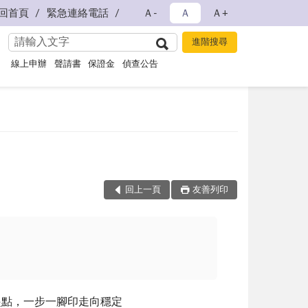
回首頁
緊急連絡電話
Ａ-
Ａ
Ａ+
線上申辦
聲請書
保證金
偵查公告
回上一頁
友善列印
起點，一步一腳印走向穩定