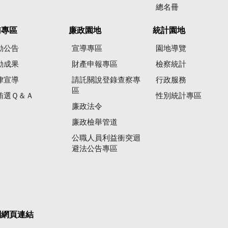
總名冊
賄專區
廉政園地
統計園地
動公告
宣導專區
園地導覽
動成果
財產申報專區
檢察統計
律宣導
請託關說登錄查察專
行政服務
區
賄選Ｑ＆Ａ
性別統計專區
廉政法令
廉政檢舉管道
公職人員利益衝突迴
避法公告專區
關網頁連結