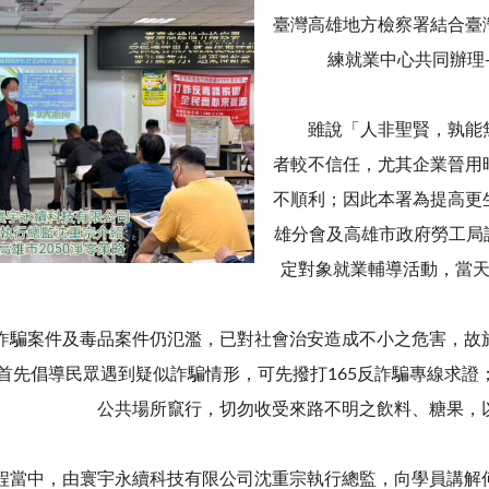
臺灣高雄地方檢察署結合臺
練就業中心共同辦理
雖說「人非聖賢，孰能無
者較不信任，尤其企業晉用
不順利；因此本署為提高更
雄分會及高雄市政府勞工局訓
定對象就業輔導活動，當天
案件及毒品案件仍氾濫，已對社會治安造成不小之危害，故於
首先倡導民眾遇到疑似詐騙情形，可先撥打165反詐騙專線求證
公共場所竄行，切勿收受來路不明之飲料、糖果，
中，由寰宇永續科技有限公司沈重宗執行總監，向學員講解何