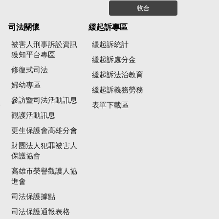
收合
司法關懷
緩起訴專區
被害人刑事訴訟資訊
緩起訴統計
獲知平台專區
緩起訴處分金
修復式司法
緩起訴法治教育
婦幼專區
緩起訴義務勞務
參訪暨司法活動訊息
公
表單下載區
觀護活動訊息
更生保護會高雄分會
財團法人犯罪被害人
保護協會
高雄市榮譽觀護人協
進會
司法保護據點
司法保護通報表格