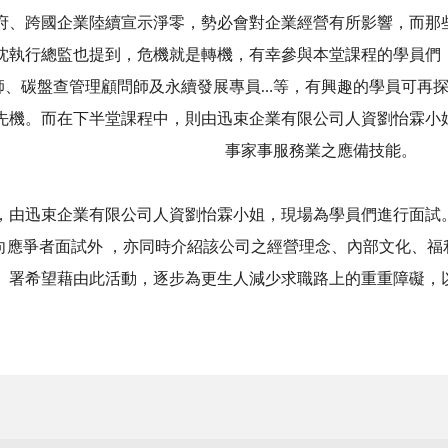
府、跨國企業陸續宣示淨零，勢必會對企業經營有所影響，而那
沈執行總監也提到，危機就是轉機，有幸參與本堂課程的學員們
師、碳盤查管理顧問師及永續發展專員…等，有興趣的學員可再
先機。而在下半堂課程中，則由迅束企業有限公司人資劉怡霖小
事家事服務業之應備技能。
迅束企業有限公司人資劉怡霖小姐，現場為學員們進行面試。
向應爭者面試外 ，亦同時介紹該公司之經營理念、內部文化、福
署希望藉由此活動，逐步為更生人減少求職路上的重重障礙，