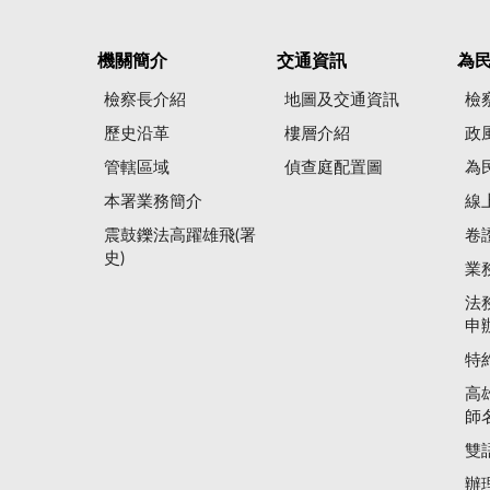
機關簡介
交通資訊
為
檢察長介紹
地圖及交通資訊
檢
歷史沿革
樓層介紹
政
管轄區域
偵查庭配置圖
為
本署業務簡介
線
震鼓鑠法高躍雄飛(署
卷
史)
業
法
申
特
高
師
雙
辦