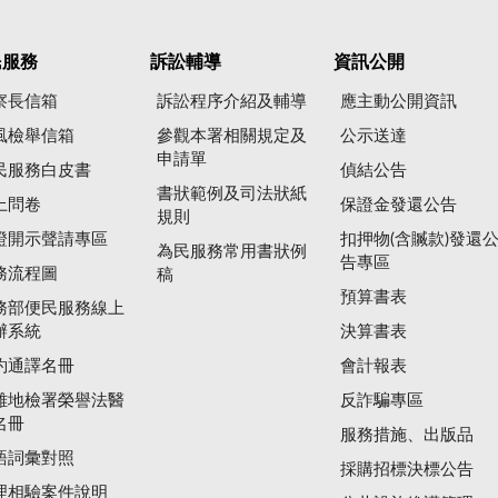
民服務
訴訟輔導
資訊公開
察長信箱
訴訟程序介紹及輔導
應主動公開資訊
風檢舉信箱
參觀本署相關規定及
公示送達
申請單
民服務白皮書
偵結公告
書狀範例及司法狀紙
上問卷
保證金發還公告
規則
證開示聲請專區
扣押物(含贓款)發還
為民服務常用書狀例
告專區
務流程圖
稿
預算書表
務部便民服務線上
辦系統
決算書表
約通譯名冊
會計報表
雄地檢署榮譽法醫
反詐騙專區
名冊
服務措施、出版品
語詞彙對照
採購招標決標公告
理相驗案件說明