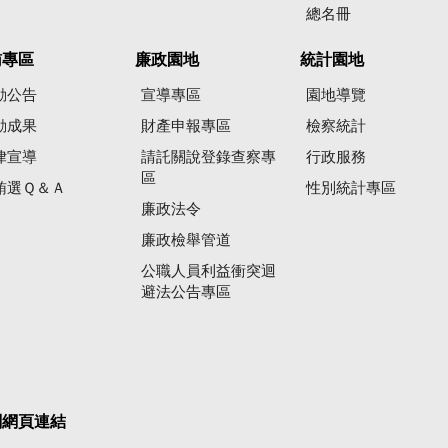
總名冊
賄專區
廉政園地
統計園地
動公告
宣導專區
園地導覽
動成果
財產申報專區
檢察統計
律宣導
請託關說登錄查察專
行政服務
區
賄選Ｑ＆Ａ
性別統計專區
廉政法令
廉政檢舉管道
公職人員利益衝突迴
避法公告專區
關網頁連結