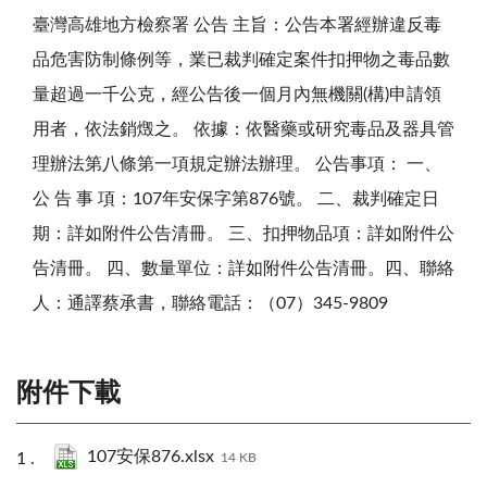
臺灣高雄地方檢察署 公告 主旨：公告本署經辦違反毒
品危害防制條例等，業已裁判確定案件扣押物之毒品數
量超過一千公克，經公告後一個月內無機關(構)申請領
用者，依法銷燬之。 依據：依醫藥或研究毒品及器具管
理辦法第八條第一項規定辦法辦理。 公告事項： 一、
公 告 事 項：107年安保字第876號。 二、裁判確定日
期：詳如附件公告清冊。 三、扣押物品項：詳如附件公
告清冊。 四、數量單位：詳如附件公告清冊。四、聯絡
人：通譯蔡承書，聯絡電話：（07）345-9809
附件下載
107安保876.xlsx
14 KB