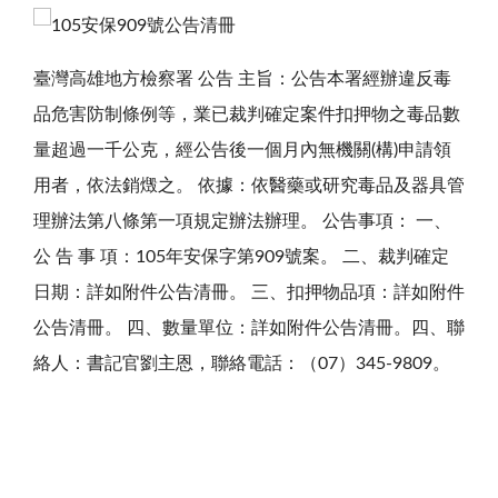
臺灣高雄地方檢察署 公告 主旨：公告本署經辦違反毒
品危害防制條例等，業已裁判確定案件扣押物之毒品數
量超過一千公克，經公告後一個月內無機關(構)申請領
用者，依法銷燬之。 依據：依醫藥或研究毒品及器具管
理辦法第八條第一項規定辦法辦理。 公告事項： 一、
公 告 事 項：105年安保字第909號案。 二、裁判確定
日期：詳如附件公告清冊。 三、扣押物品項：詳如附件
公告清冊。 四、數量單位：詳如附件公告清冊。四、聯
絡人：書記官劉主恩，聯絡電話：（07）345-9809。