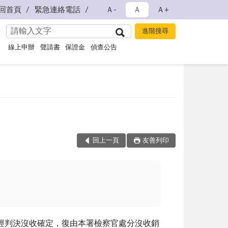
回首頁
緊急連絡電話
Ａ-
Ａ
Ａ+
線上申辦
聲請書
保證金
偵查公告
回上一頁
友善列印
)業經判決沒收確定，復由本署檢察官處分沒收銷