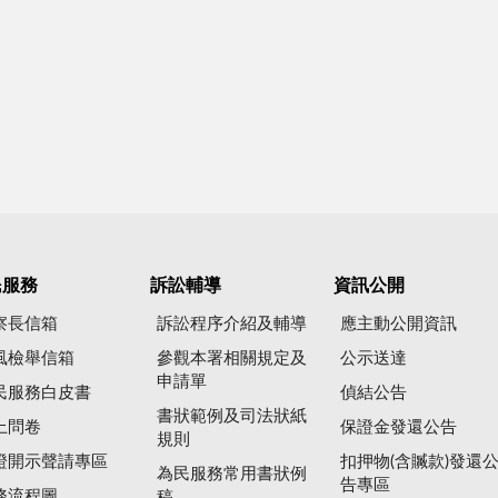
民服務
訴訟輔導
資訊公開
察長信箱
訴訟程序介紹及輔導
應主動公開資訊
風檢舉信箱
參觀本署相關規定及
公示送達
申請單
民服務白皮書
偵結公告
書狀範例及司法狀紙
上問卷
保證金發還公告
規則
證開示聲請專區
扣押物(含贓款)發還
為民服務常用書狀例
告專區
務流程圖
稿