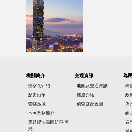
機關簡介
交通資訊
為
檢察長介紹
地圖及交通資訊
檢
歷史沿革
樓層介紹
政
管轄區域
偵查庭配置圖
為
本署業務簡介
線
震鼓鑠法高躍雄飛(署
卷
史)
業