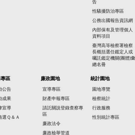
告
性騷擾防治專區
公務出國報告資訊網
內部保有及管理個人
資料項目
臺灣高等檢察署檢察
長概括選任鑑定人或
囑託鑑定機關(團體)
總名冊
賄專區
廉政園地
統計園地
動公告
宣導專區
園地導覽
動成果
財產申報專區
檢察統計
律宣導
請託關說登錄查察專
行政服務
區
賄選Ｑ＆Ａ
性別統計專區
廉政法令
廉政檢舉管道