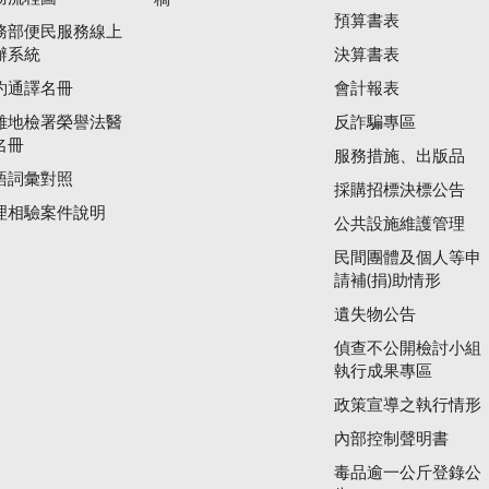
預算書表
務部便民服務線上
辦系統
決算書表
約通譯名冊
會計報表
雄地檢署榮譽法醫
反詐騙專區
名冊
服務措施、出版品
語詞彙對照
採購招標決標公告
理相驗案件說明
公共設施維護管理
民間團體及個人等申
請補(捐)助情形
遺失物公告
偵查不公開檢討小組
執行成果專區
政策宣導之執行情形
內部控制聲明書
毒品逾一公斤登錄公