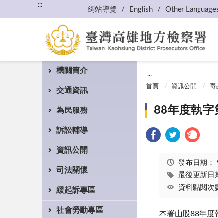
:::
網站導覽
English
Other Language
機關簡介
:::
首頁
資訊公開
毒
交通資訊
88年度執字
為民服務
訴訟輔導
資訊公開
發布日期：
司法關懷
最後更新日期：
資料點閱次數
緩起訴專區
社會勞動專區
本署山股88年度