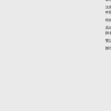
法
申
特
高
師
雙
辦