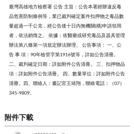
臺灣高雄地方檢察署 公告 主旨：公告本署經辦違反毒
品危害防制條例等，業已裁判確定案件扣押物之毒品數
量超過一千公克，經公告後十日內無機關(構)申請領用
者，依法銷燬之。 依據：依醫藥或研究毒品及器具管理
辦法第八條第一項規定辦法辦理。 公告事項： 一、公
告 事 項：90年檢管字第1916號等，詳如公告清冊。
二、裁判確定日期：詳如附件公告清冊。 三、扣押物品
項：詳如附件公告清冊。 四、數量單位：詳如附件公告
清冊。四、聯絡人：書記官王靖翔，聯絡電話：（07）
345-9809。
附件下載