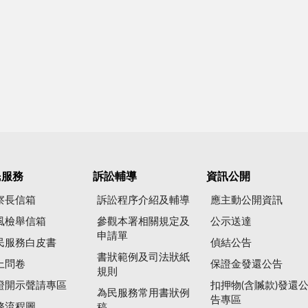
民服務
訴訟輔導
資訊公開
察長信箱
訴訟程序介紹及輔導
應主動公開資訊
風檢舉信箱
參觀本署相關規定及
公示送達
申請單
民服務白皮書
偵結公告
書狀範例及司法狀紙
上問卷
保證金發還公告
規則
證開示聲請專區
扣押物(含贓款)發還
為民服務常用書狀例
告專區
務流程圖
稿