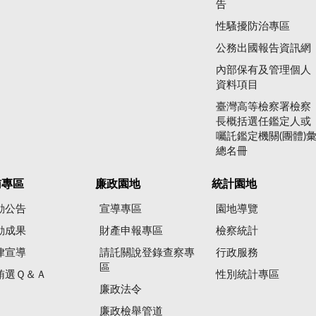
告
性騷擾防治專區
公務出國報告資訊網
內部保有及管理個人
資料項目
臺灣高等檢察署檢察
長概括選任鑑定人或
囑託鑑定機關(團體)
總名冊
賄專區
廉政園地
統計園地
動公告
宣導專區
園地導覽
動成果
財產申報專區
檢察統計
律宣導
請託關說登錄查察專
行政服務
區
賄選Ｑ＆Ａ
性別統計專區
廉政法令
廉政檢舉管道