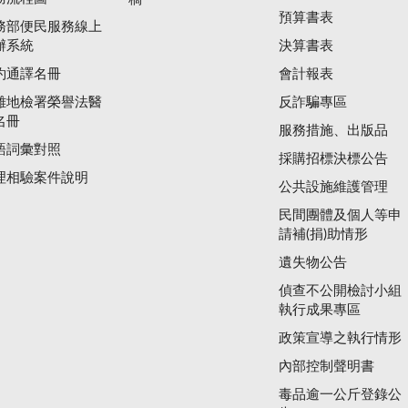
預算書表
務部便民服務線上
辦系統
決算書表
約通譯名冊
會計報表
雄地檢署榮譽法醫
反詐騙專區
名冊
服務措施、出版品
語詞彙對照
採購招標決標公告
理相驗案件說明
公共設施維護管理
民間團體及個人等申
請補(捐)助情形
遺失物公告
偵查不公開檢討小組
執行成果專區
政策宣導之執行情形
內部控制聲明書
毒品逾一公斤登錄公