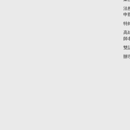
法
申
特
高
師
雙
辦