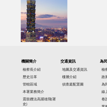
機關簡介
交通資訊
為
檢察長介紹
地圖及交通資訊
檢
歷史沿革
樓層介紹
政
管轄區域
偵查庭配置圖
為
本署業務簡介
線
震鼓鑠法高躍雄飛(署
卷
史)
業