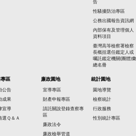
告
性騷擾防治專區
公務出國報告資訊網
內部保有及管理個人
資料項目
臺灣高等檢察署檢察
長概括選任鑑定人或
囑託鑑定機關(團體)
總名冊
賄專區
廉政園地
統計園地
動公告
宣導專區
園地導覽
動成果
財產申報專區
檢察統計
律宣導
請託關說登錄查察專
行政服務
區
賄選Ｑ＆Ａ
性別統計專區
廉政法令
廉政檢舉管道