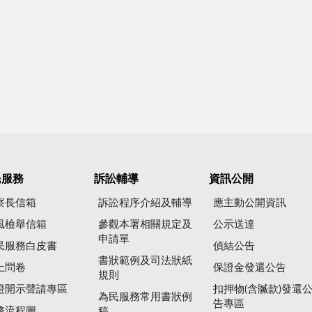
民服務
訴訟輔導
資訊公開
察長信箱
訴訟程序介紹及輔導
應主動公開資訊
風檢舉信箱
參觀本署相關規定及
公示送達
申請單
民服務白皮書
偵結公告
書狀範例及司法狀紙
上問卷
保證金發還公告
規則
證開示聲請專區
扣押物(含贓款)發還
為民服務常用書狀例
告專區
務流程圖
稿