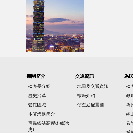
機關簡介
交通資訊
為
檢察長介紹
地圖及交通資訊
檢
歷史沿革
樓層介紹
政
管轄區域
偵查庭配置圖
為
本署業務簡介
線
震鼓鑠法高躍雄飛(署
卷
史)
業