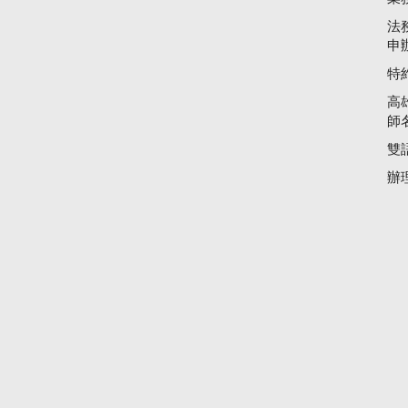
法
申
特
高
師
雙
辦