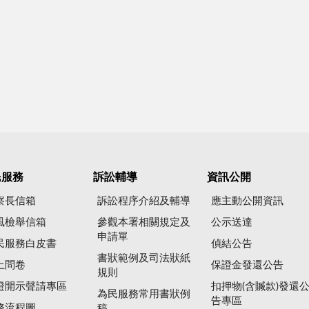
民服務
訴訟輔導
資訊公開
察長信箱
訴訟程序介紹及輔導
應主動公開資訊
風檢舉信箱
參觀本署相關規定及
公示送達
申請單
民服務白皮書
偵結公告
書狀範例及司法狀紙
上問卷
保證金發還公告
規則
證開示聲請專區
扣押物(含贓款)發還
為民服務常用書狀例
告專區
務流程圖
稿