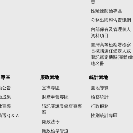
告
性騷擾防治專區
公務出國報告資訊網
內部保有及管理個人
資料項目
臺灣高等檢察署檢察
長概括選任鑑定人或
囑託鑑定機關(團體)
總名冊
賄專區
廉政園地
統計園地
動公告
宣導專區
園地導覽
動成果
財產申報專區
檢察統計
律宣導
請託關說登錄查察專
行政服務
區
賄選Ｑ＆Ａ
性別統計專區
廉政法令
廉政檢舉管道