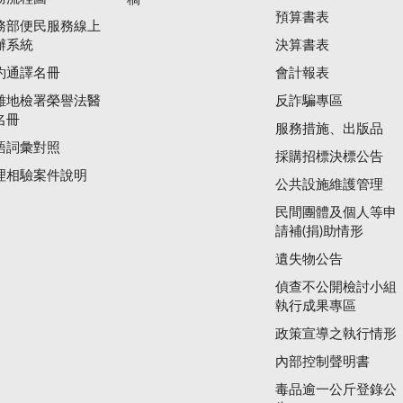
預算書表
務部便民服務線上
辦系統
決算書表
約通譯名冊
會計報表
雄地檢署榮譽法醫
反詐騙專區
名冊
服務措施、出版品
語詞彙對照
採購招標決標公告
理相驗案件說明
公共設施維護管理
民間團體及個人等申
請補(捐)助情形
遺失物公告
偵查不公開檢討小組
執行成果專區
政策宣導之執行情形
內部控制聲明書
毒品逾一公斤登錄公