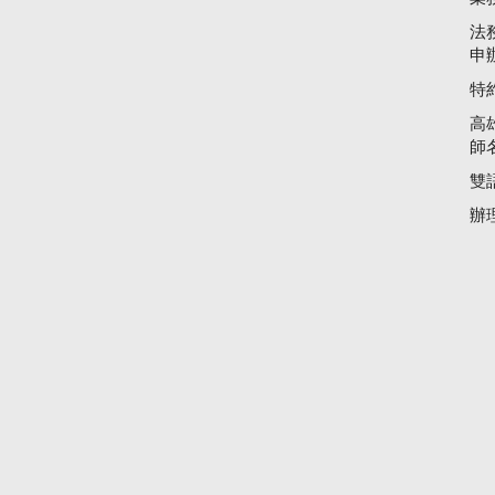
法
申
特
高
師
雙
辦