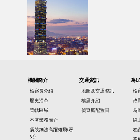
機關簡介
交通資訊
為
檢察長介紹
地圖及交通資訊
檢
歷史沿革
樓層介紹
政
管轄區域
偵查庭配置圖
為
本署業務簡介
線
震鼓鑠法高躍雄飛(署
卷
史)
業