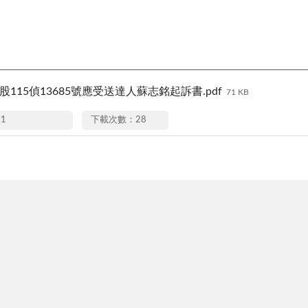
8靜股115偵13685號應受送達人蘇志銘起訴書.pdf
71 KB
11
下載次數：28