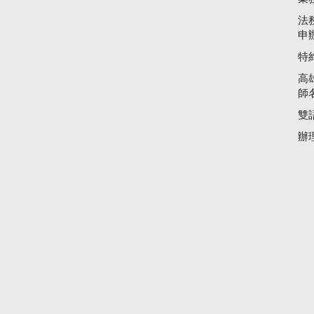
法
申
特
高
師
雙
辦