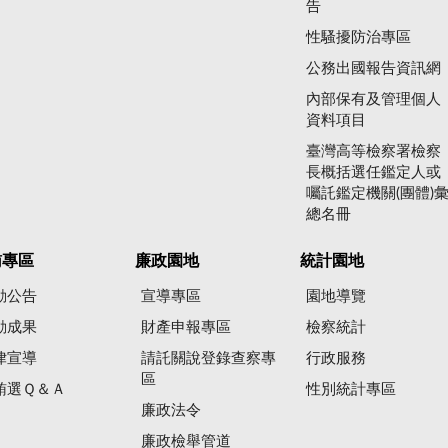
告
性騷擾防治專區
公務出國報告資訊網
內部保有及管理個人
資料項目
臺灣高等檢察署檢察
長概括選任鑑定人或
囑託鑑定機關(團體)
總名冊
賄專區
廉政園地
統計園地
動公告
宣導專區
園地導覽
動成果
財產申報專區
檢察統計
律宣導
請託關說登錄查察專
行政服務
區
賄選Ｑ＆Ａ
性別統計專區
廉政法令
廉政檢舉管道