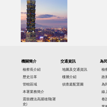
機關簡介
交通資訊
為
檢察長介紹
地圖及交通資訊
檢
歷史沿革
樓層介紹
政
管轄區域
偵查庭配置圖
為
本署業務簡介
線
震鼓鑠法高躍雄飛(署
卷
史)
業