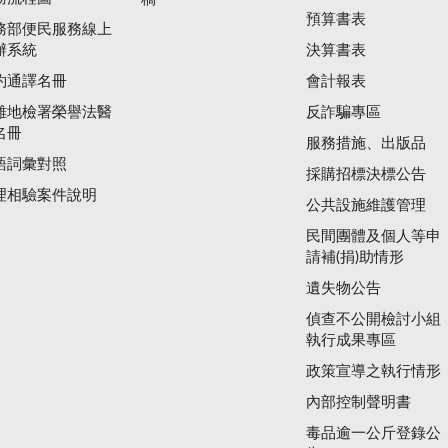
預算書表
務部便民服務線上
辦系統
決算書表
約通譯名冊
會計報表
雄地檢署榮譽法醫
反詐騙專區
名冊
服務措施、出版品
語詞彙對照
採購招標決標公告
理相驗案件說明
公共設施維護管理
民間團體及個人等申
請補(捐)助情形
遺失物公告
偵查不公開檢討小組
執行成果專區
政策宣導之執行情形
內部控制聲明書
毒品逾一公斤登錄公