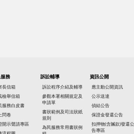
民服務
訴訟輔導
資訊公開
察長信箱
訴訟程序介紹及輔導
應主動公開資訊
風檢舉信箱
參觀本署相關規定及
公示送達
申請單
民服務白皮書
偵結公告
書狀範例及司法狀紙
上問卷
保證金發還公告
規則
證開示聲請專區
扣押物(含贓款)發還
為民服務常用書狀例
告專區
務流程圖
稿