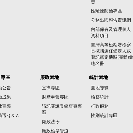
告
性騷擾防治專區
公務出國報告資訊網
內部保有及管理個人
資料項目
臺灣高等檢察署檢察
長概括選任鑑定人或
囑託鑑定機關(團體)
總名冊
賄專區
廉政園地
統計園地
動公告
宣導專區
園地導覽
動成果
財產申報專區
檢察統計
律宣導
請託關說登錄查察專
行政服務
區
賄選Ｑ＆Ａ
性別統計專區
廉政法令
廉政檢舉管道