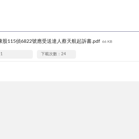
11康股115偵6822號應受送達人蔡天航起訴書.pdf
66 KB
11
下載次數：24