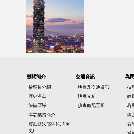
機關簡介
交通資訊
為
檢察長介紹
地圖及交通資訊
檢
歷史沿革
樓層介紹
政
管轄區域
偵查庭配置圖
為
本署業務簡介
線
震鼓鑠法高躍雄飛(署
卷
史)
業