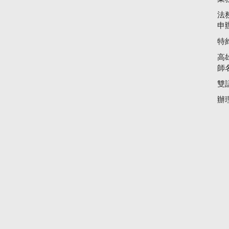
法
申
特
高
師
雙
辦