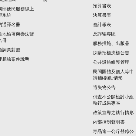
預算書表
務部便民服務線上
辦系統
決算書表
約通譯名冊
會計報表
雄地檢署榮譽法醫
反詐騙專區
名冊
服務措施、出版品
語詞彙對照
採購招標決標公告
理相驗案件說明
公共設施維護管理
民間團體及個人等申
請補(捐)助情形
遺失物公告
偵查不公開檢討小組
執行成果專區
政策宣導之執行情形
內部控制聲明書
毒品逾一公斤登錄公