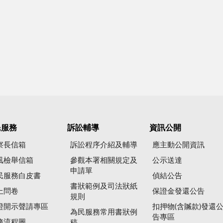
民服務
訴訟輔導
資訊公開
察長信箱
訴訟程序介紹及輔導
應主動公開資訊
風檢舉信箱
參觀本署相關規定及
公示送達
申請單
民服務白皮書
偵結公告
書狀範例及司法狀紙
上問卷
保證金發還公告
規則
證開示聲請專區
扣押物(含贓款)發還
為民服務常用書狀例
告專區
務流程圖
稿