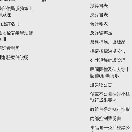
預算書表
務部便民服務線上
辦系統
決算書表
約通譯名冊
會計報表
雄地檢署榮譽法醫
反詐騙專區
名冊
服務措施、出版品
語詞彙對照
採購招標決標公告
理相驗案件說明
公共設施維護管理
民間團體及個人等申
請補(捐)助情形
遺失物公告
偵查不公開檢討小組
執行成果專區
政策宣導之執行情形
內部控制聲明書
毒品逾一公斤登錄公