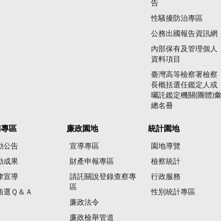
告
性騷擾防治專區
公務出國報告資訊網
內部保有及管理個人
資料項目
臺灣高等檢察署檢察
長概括選任鑑定人或
囑託鑑定機關(團體)
總名冊
賄專區
廉政園地
統計園地
動公告
宣導專區
園地導覽
動成果
財產申報專區
檢察統計
律宣導
請託關說登錄查察專
行政服務
區
賄選Ｑ＆Ａ
性別統計專區
廉政法令
廉政檢舉管道