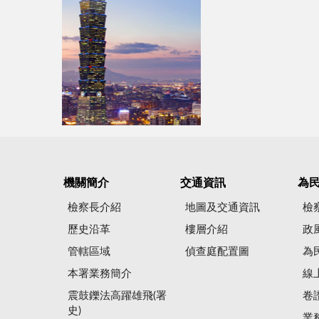
機關簡介
交通資訊
為
檢察長介紹
地圖及交通資訊
檢
歷史沿革
樓層介紹
政
管轄區域
偵查庭配置圖
為
本署業務簡介
線
震鼓鑠法高躍雄飛(署
卷
史)
業