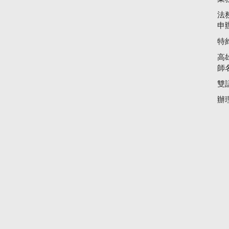
法
申
特
高
師
雙
辦