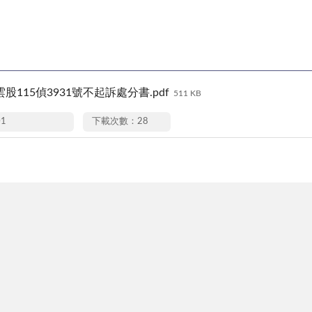
27雲股115偵3931號不起訴處分書.pdf
511 KB
01
下載次數：28