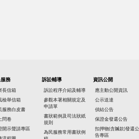
民服務
訴訟輔導
資訊公開
察長信箱
訴訟程序介紹及輔導
應主動公開資訊
風檢舉信箱
參觀本署相關規定及
公示送達
申請單
民服務白皮書
偵結公告
書狀範例及司法狀紙
上問卷
保證金發還公告
規則
證開示聲請專區
扣押物(含贓款)發還
為民服務常用書狀例
告專區
務流程圖
稿