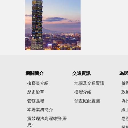
機關簡介
交通資訊
為
檢察長介紹
地圖及交通資訊
檢
歷史沿革
樓層介紹
政
管轄區域
偵查庭配置圖
為
本署業務簡介
線
震鼓鑠法高躍雄飛(署
卷
史)
業