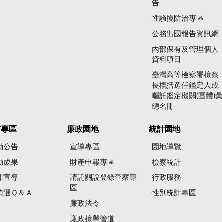
告
性騷擾防治專區
公務出國報告資訊網
內部保有及管理個人
資料項目
臺灣高等檢察署檢察
長概括選任鑑定人或
囑託鑑定機關(團體)
總名冊
賄專區
廉政園地
統計園地
動公告
宣導專區
園地導覽
動成果
財產申報專區
檢察統計
律宣導
請託關說登錄查察專
行政服務
區
賄選Ｑ＆Ａ
性別統計專區
廉政法令
廉政檢舉管道