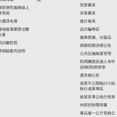
預算書表
務部便民服務線上
辦系統
決算書表
約通譯名冊
會計報表
雄地檢署榮譽法醫
反詐騙專區
名冊
服務措施、出版品
語詞彙對照
採購招標決標公告
理相驗案件說明
公共設施維護管理
民間團體及個人等申
請補(捐)助情形
遺失物公告
偵查不公開檢討小組
執行成果專區
政策宣導之執行情形
內部控制聲明書
毒品逾一公斤登錄公