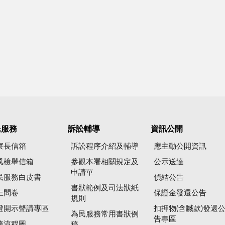
民服務
訴訟輔導
資訊公開
察長信箱
訴訟程序介紹及輔導
應主動公開資訊
風檢舉信箱
參觀本署相關規定及
公示送達
申請單
民服務白皮書
偵結公告
書狀範例及司法狀紙
上問卷
保證金發還公告
規則
證開示聲請專區
扣押物(含贓款)發還
為民服務常用書狀例
告專區
務流程圖
稿