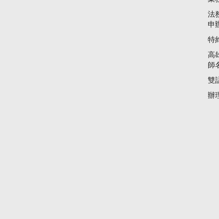
法
申
特
高
師
雙
辦