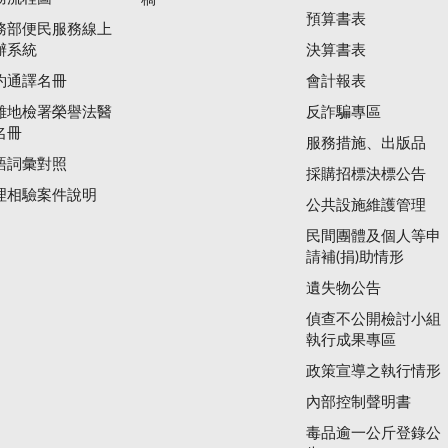
預算書表
務部便民服務線上
辦系統
決算書表
約通譯名冊
會計報表
雄地檢署榮譽法醫
反詐騙專區
名冊
服務措施、出版品
語詞彙對照
採購招標決標公告
理相驗案件說明
公共設施維護管理
民間團體及個人等申
請補(捐)助情形
遺失物公告
偵查不公開檢討小組
執行成果專區
政策宣導之執行情形
內部控制聲明書
毒品逾一公斤登錄公