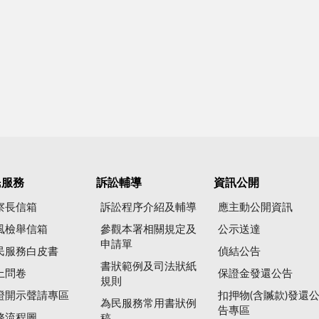
民服務
訴訟輔導
資訊公開
察長信箱
訴訟程序介紹及輔導
應主動公開資訊
風檢舉信箱
參觀本署相關規定及
公示送達
申請單
民服務白皮書
偵結公告
書狀範例及司法狀紙
上問卷
保證金發還公告
規則
證開示聲請專區
扣押物(含贓款)發還
為民服務常用書狀例
告專區
務流程圖
稿