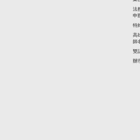
法
申
特
高
師
雙
辦