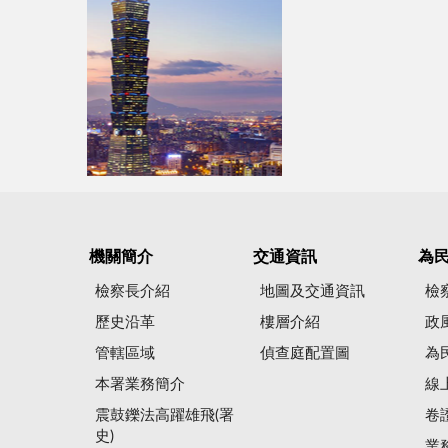
機關簡介
交通資訊
為
檢察長介紹
地圖及交通資訊
檢
歷史沿革
樓層介紹
政
管轄區域
偵查庭配置圖
為
本署業務簡介
線
震鼓鑠法高躍雄飛(署
卷
史)
業