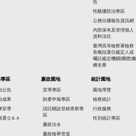
告
性騷擾防治專區
公務出國報告資訊網
內部保有及管理個人
資料項目
臺灣高等檢察署檢察
長概括選任鑑定人或
囑託鑑定機關(團體)
總名冊
賄專區
廉政園地
統計園地
動公告
宣導專區
園地導覽
動成果
財產申報專區
檢察統計
律宣導
請託關說登錄查察專
行政服務
區
賄選Ｑ＆Ａ
性別統計專區
廉政法令
廉政檢舉管道