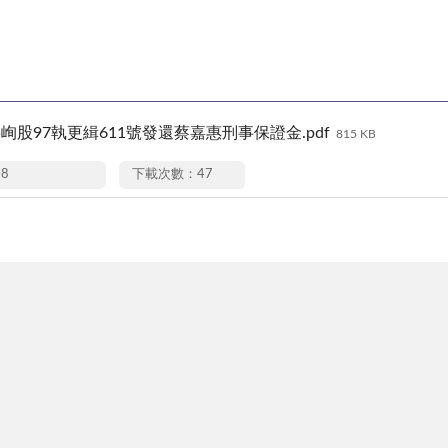
2.05峋股97執更緝611號發還蔡嘉惠刑事保證金.pdf
815 KB
08
下載次數：47