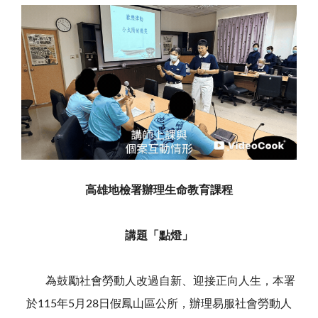
高雄地檢署辦理生命教育課程
講題「
點燈」
為鼓勵社會勞動人改過自新、迎接正向人生，本署
於
115
年
5
月
28
日假鳳山區公所，辦理易服社會勞動人