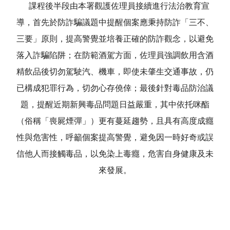
課程後半段由本署觀護佐理員接續進行法治教育宣
導，首先於防詐騙議題中提醒個案應秉持防詐「三不、
三要」原則，提高警覺並培養正確的防詐觀念，以避免
落入詐騙陷阱；在防範酒駕方面，佐理員強調飲用含酒
精飲品後切勿駕駛汽、機車，即使未肇生交通事故，仍
已構成犯罪行為，切勿心存僥倖；最後針對毒品防治議
題，提醒近期新興毒品問題日益嚴重，其中依托咪酯
（俗稱「喪屍煙彈」）更有蔓延趨勢，且具有高度成癮
性與危害性，呼籲個案提高警覺，避免因一時好奇或誤
信他人而接觸毒品，以免染上毒癮，危害自身健康及未
來發展。