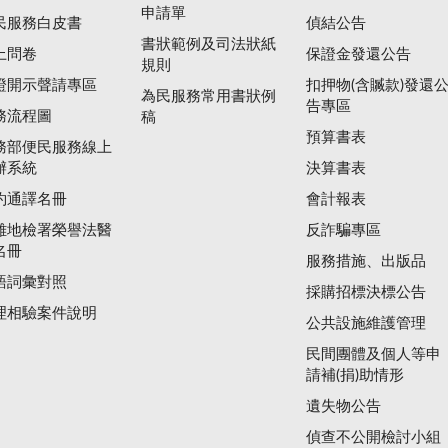
申請單
民服務白皮書
偵結公告
書狀範例及司法狀紙
上問卷
保證金發還公告
規則
證開示聲請專區
扣押物(含贓款)發還
為民服務常用書狀例
告專區
務流程圖
稿
預算書表
務部便民服務線上
辦系統
決算書表
約通譯名冊
會計報表
雄地檢署榮譽法醫
反詐騙專區
名冊
服務措施、出版品
語詞彙對照
採購招標決標公告
理相驗案件說明
公共設施維護管理
民間團體及個人等申
請補(捐)助情形
遺失物公告
偵查不公開檢討小組