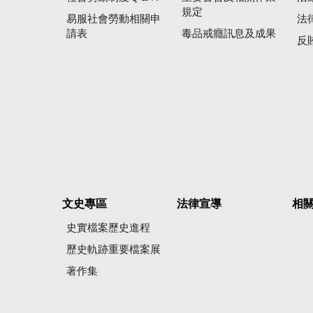
規定
易服社會勞動相關申
法
請表
毒品戒癮訊息及成果
反
文史專區
法律宣導
相
史實檔案歷史進程
歷史軌跡重要檔案展
著作集