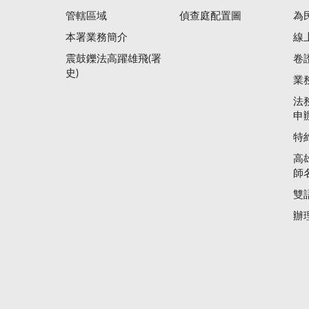
管轄區域
偵查庭配置圖
為
本署業務簡介
線
震鼓鑠法高躍雄飛(署
卷
史)
業
法
申
特
高
師
雙
辦