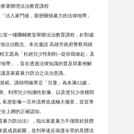
檢察署辦理法治教育課程
、「法入家門後，親密關係暴力的法律地帶」
辦公室一樓團輔教室舉辦法治教育課程，針對緩
強法治觀念。本次邀請 高雄市政府警察局婦
課程主題為「杜絕兒少性剝削—從你我做起」及
律地帶」，旨在透過法律知識的普及與案例解
保護及家庭暴力防治之法治意識。
規範。講師明確界定「兒童」為未滿12歲，
猥褻、利用兒少拍攝性影像、以及使兒少坐檯陪
，私密影像一旦外流將造成極大傷害，並宣導
立安全上網的正確認知。
庭暴力防治法》，指出家庭暴力不僅限於肢體
家庭成員範圍，並列舉違反保護令罪的具體項