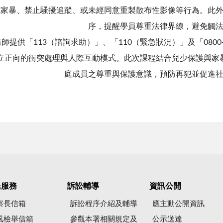
施家暴、禁止騷擾追蹤、或未經同意重製散布性影像等行為。此
序，提醒學員尊重法律界線，避免觸
師提供「113（諮詢求助）」、「110（緊急狀況）」及「0800-
立正向的衝突處理與人際互動模式。此次課程結合兒少保護與家
庭成員之尊重與保護意識，預防再犯並促進
民服務
訴訟輔導
資訊公開
察長信箱
訴訟程序介紹及輔導
應主動公開資訊
風檢舉信箱
參觀本署相關規定及
公示送達