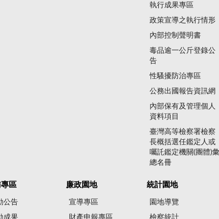
執行成果專區
政策宣導之執行情形
內部控制聲明書
毒品逾一公斤登錄公
告
性騷擾防治專區
公務出國報告資訊網
內部保有及管理個人
資料項目
臺灣高等檢察署檢察
長概括選任鑑定人或
囑託鑑定機關(團體)
總名冊
賄專區
廉政園地
統計園地
動公告
宣導專區
園地導覽
動成果
財產申報專區
檢察統計