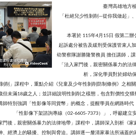
臺灣高雄地方
「杜絕兒少性剝削—從你我做起」
本署於 115年4月15日 假第二
起訴處分被告及緩刑受保護管束人加
幼警察隊謝勝隆警務員 擔任講師，
「法入家門後，親密關係暴力的法
析，深化學員對於婦幼
剝削」課程中，重點介紹《兒童及少年性剝削防制條例》之相關
2歲但未滿18歲之人；並詳細說明性剝削之樣態，包含對價性交
講師特別強調「性影像等同貨幣」的概念，提醒學員在網路時代
「性影像下架諮詢專線（02-6605-7373）」，呼籲建
家門後，親密關係暴力的法律地帶」課程中，講師深入剖析《家
神、經濟上的騷擾、控制與脅迫。講師逐一釐清家暴法所涵蓋的