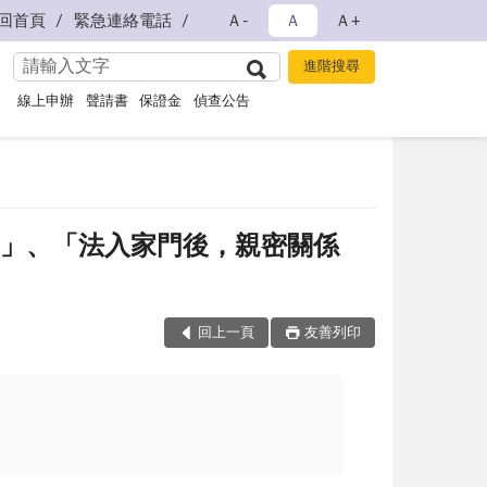
回首頁
緊急連絡電話
Ａ-
Ａ
Ａ+
線上申辦
聲請書
保證金
偵查公告
起」、「法入家門後，親密關係
回上一頁
友善列印