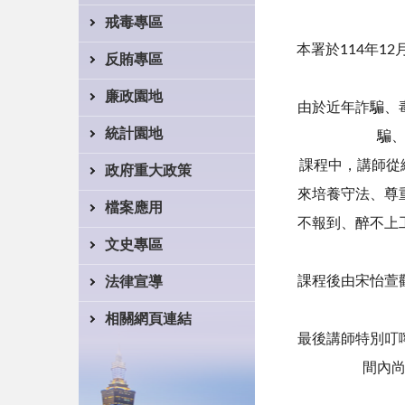
戒毒專區
本署於114年1
反賄專區
廉政園地
由於近年詐騙、
統計園地
騙
課程中，講師從
政府重大政策
來培養守法、尊
檔案應用
不報到、醉不上
文史專區
課程後由宋怡萱
法律宣導
相關網頁連結
最後講師特別叮
間內