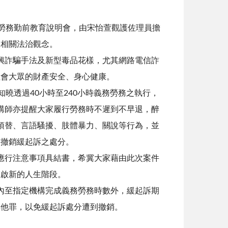
義務勞務勤前教育說明會，由宋怡萱觀護佐理員擔
及相關法治觀念。
興詐騙手法及新型毒品花樣，尤其網路電信詐
社會大眾的財產安全、身心健康。
曉透過40小時至240小時義務勞務之執行，
講師亦提醒大家履行勞務時不遲到不早退，醉
頂替、言語騷擾、肢體暴力、關說等行為，並
臨撤銷緩起訴之處分。
應行注意事項具結書，希冀大家藉由此次案件
重啟新的人生階段。
內至指定機構完成義務勞務時數外，緩起訴期
其他罪，以免緩起訴處分遭到撤銷。