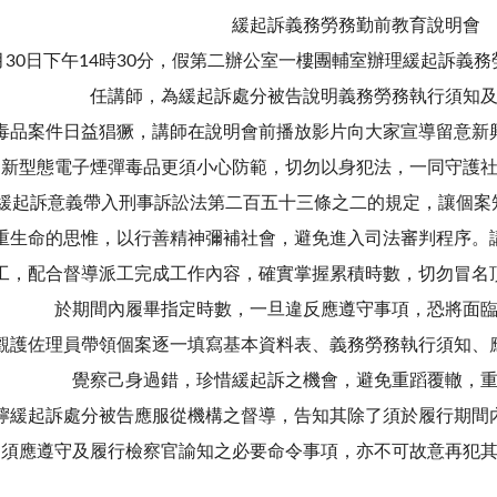
緩起訴義務勞務勤前教育說明會
2月30日下午14時30分，假第二辦公室一樓團輔室辦理緩起訴
任講師，為緩起訴處分被告說明義務勞務執行須知
毒品案件日益猖獗，講師在說明會前播放影片向大家宣導留意新
、新型態電子煙彈毒品更須小心防範，切勿以身犯法，一同守護
緩起訴意義帶入刑事訴訟法第二百五十三條之二的規定，讓個案知
重生命的思惟，以行善精神彌補社會，避免進入司法審判程序。
工，配合督導派工完成工作內容，確實掌握累積時數，切勿冒名
於期間內履畢指定時數，一旦違反應遵守事項，恐將面
觀護佐理員帶領個案逐一填寫基本資料表、義務勞務執行須知、
覺察己身過錯，珍惜緩起訴之機會，避免重蹈覆轍，
嚀緩起訴處分被告應服從機構之督導，告知其除了須於履行期間
尚須應遵守及履行檢察官諭知之必要命令事項，亦不可故意再犯