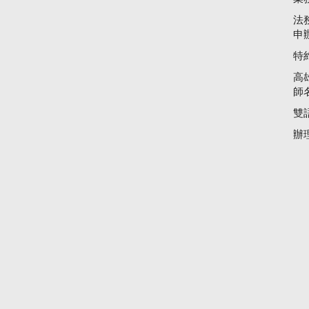
法
申
特
高
師
雙
辦