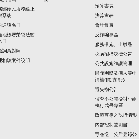
預算書表
務部便民服務線上
辦系統
決算書表
約通譯名冊
會計報表
雄地檢署榮譽法醫
反詐騙專區
名冊
服務措施、出版品
語詞彙對照
採購招標決標公告
理相驗案件說明
公共設施維護管理
民間團體及個人等申
請補(捐)助情形
遺失物公告
偵查不公開檢討小組
執行成果專區
政策宣導之執行情形
內部控制聲明書
毒品逾一公斤登錄公