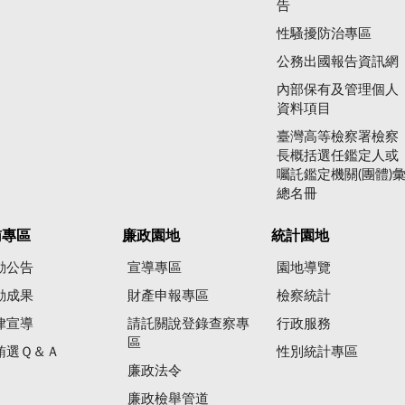
告
性騷擾防治專區
公務出國報告資訊網
內部保有及管理個人
資料項目
臺灣高等檢察署檢察
長概括選任鑑定人或
囑託鑑定機關(團體)
總名冊
賄專區
廉政園地
統計園地
動公告
宣導專區
園地導覽
動成果
財產申報專區
檢察統計
律宣導
請託關說登錄查察專
行政服務
區
賄選Ｑ＆Ａ
性別統計專區
廉政法令
廉政檢舉管道