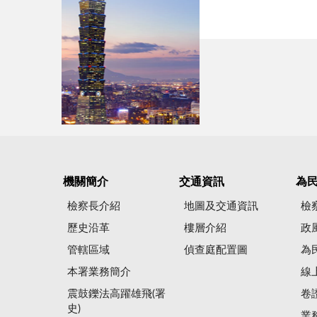
機關簡介
交通資訊
為
檢察長介紹
地圖及交通資訊
檢
歷史沿革
樓層介紹
政
管轄區域
偵查庭配置圖
為
本署業務簡介
線
震鼓鑠法高躍雄飛(署
卷
史)
業