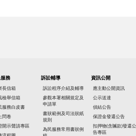
民服務
訴訟輔導
資訊公開
察長信箱
訴訟程序介紹及輔導
應主動公開資訊
風檢舉信箱
參觀本署相關規定及
公示送達
申請單
民服務白皮書
偵結公告
書狀範例及司法狀紙
上問卷
保證金發還公告
規則
證開示聲請專區
扣押物(含贓款)發還
為民服務常用書狀例
告專區
務流程圖
稿