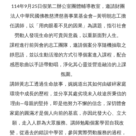
114年9月25日假第二辦公室團體輔導教室，邀請財團
法人中華民國佛教慈濟慈善事業基金會—黃明朝志工擔
任講師，以「用肉眼看不見的因果」為講題，指引社會
勞動人發現生命的可貴與意義，以重新面對人生。
課程進行前與會的志工團隊，邀請個案分享隨機抽取之
靜思語，並以生動活潑的方式引導個案進入課程，配合
感恩歌曲以手語帶動唱，淨化其心靈並營造融洽的上課
氛圍。
講師黃志工透過生命故事，娓娓道出其如何由破碎家庭
環境中成長的歷程，並分享其處劣境未入歧途所秉信的
理由—母親的堅持，即是他努力不懈的信念，深切體會
家庭的圓滿才是個人向前的基底，亦因此發大心、立大
願，走入人群為大眾服務。講師勉勵個案學習自我改
變，從過去的錯誤中學習，參與實際勞動服務的過程，