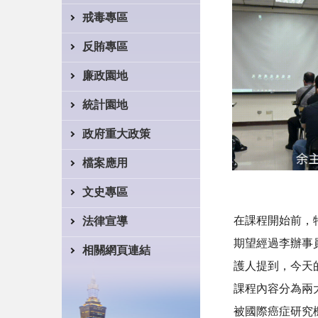
戒毒專區
反賄專區
廉政園地
統計園地
政府重大政策
檔案應用
文史專區
在課程開始前，
法律宣導
期望經過李辦事
相關網頁連結
護人提到，今天
課程內容分為兩
被國際癌症研究