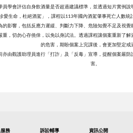
學員學會評估自身飲酒量是否超過建議標準，並透過短片實例說
珍愛生命，杜絕酒駕」，課程以113年國內酒駕肇事死亡人數統
為的影響，包括反應力遲緩、判斷力下降、危險知覺不足及視覺
嚴重，切勿心存僥倖，以免以身試法。透過課程讓個案重新了解
的危害，期盼個案上完課後，會更加堅定戒
前亦由觀護助理員進行「打詐」及「反毒」宣導，提醒個案嚴防
害。
民服務
訴訟輔導
資訊公開