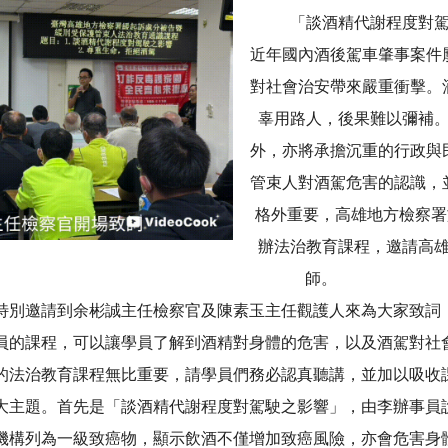
「談酒精代謝程度對
近年國內酒後駕車肇事案件
對社會治安帶來嚴重衝擊。
辜用路人，後果難以彌補
外，亦將承擔沉重的行政與
管束人對酒駕危害的認識，
格外重要，高雄地方檢察署於
辦法治教育課程，邀請高
師。
特別邀請到余彬誠主任檢察官及陳素玉主任觀護人來為大家致詞
員的課程，可以讓學員了解到酒精對身體的危害，以及酒駕對社
的法治教育課程無比重要，請學員們務必認真聽講，並加以吸收
大主題。首先是「談酒精代謝程度對駕駛之影響」，由李辦事員
機構列為一級致癌物，顯示飲酒不僅增加致癌風險，亦會危害身