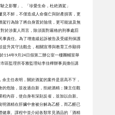
駕駛之影響」、「珍愛生命，杜絶酒駕」
屢見不鮮，不僅造成人命傷亡與財產損害，更
酒駕行為除了將自身置於險境，更可能波及無
。對於涉案人而言，除須面對嚴格的刑事處罰
民事責任。為了增進緩起訴被告及受緩刑保護
並提升其守法觀念，相關宣導與教育工作顯得
114年9月24日假第二辦公室一樓團輔室舉
雄市區監理所苓雅監理站李佳樺辦事員擔任講
，余主任表明，關於酒駕的案件是居高不下，
會的危險，並改過自新，拒絕酒精；陳主任觀
課程內容，使自身有深刻反省，並加以自新。
說明酒精在肝臟中會被分解為乙醛，而乙醛已
體健康。課程中並介紹各類常見酒品的「酒精