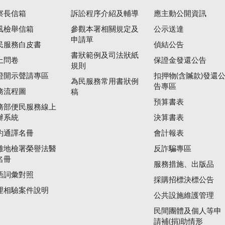
察長信箱
訴訟程序介紹及輔導
應主動公開資訊
風檢舉信箱
參觀本署相關規定及
公示送達
申請單
民服務白皮書
偵結公告
書狀範例及司法狀紙
上問卷
保證金發還公告
規則
證開示聲請專區
扣押物(含贓款)發還
為民服務常用書狀例
告專區
務流程圖
稿
預算書表
務部便民服務線上
辦系統
決算書表
約通譯名冊
會計報表
雄地檢署榮譽法醫
反詐騙專區
名冊
服務措施、出版品
語詞彙對照
採購招標決標公告
理相驗案件說明
公共設施維護管理
民間團體及個人等申
請補(捐)助情形