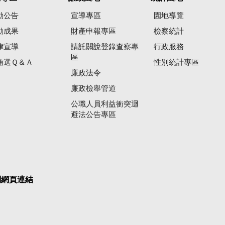
動公告
宣導專區
園地導覽
動成果
財產申報專區
檢察統計
律宣導
請託關說登錄查察專
行政服務
區
賄選Ｑ＆Ａ
性別統計專區
廉政法令
廉政檢舉管道
公職人員利益衝突迴
避法公告專區
關網頁連結