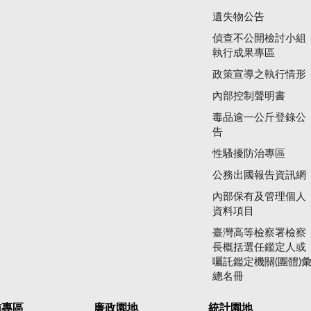
遺失物公告
偵查不公開檢討小組
執行成果專區
政策宣導之執行情形
內部控制聲明書
毒品逾一公斤登錄公
告
性騷擾防治專區
公務出國報告資訊網
內部保有及管理個人
資料項目
臺灣高等檢察署檢察
長概括選任鑑定人或
囑託鑑定機關(團體)
總名冊
賄專區
廉政園地
統計園地