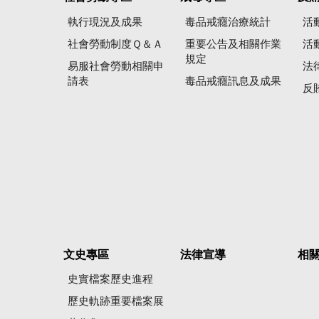
執行現況及成果
毒品戒癮治療統計
活
社會勞動制度Ｑ＆Ａ
重要公告及相關作業
活
規定
易服社會勞動相關申
法
請表
毒品戒癮訊息及成果
反
文史專區
法律宣導
相
史實檔案歷史進程
歷史軌跡重要檔案展