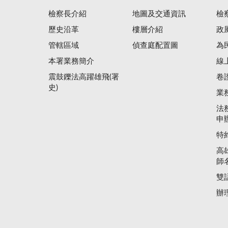
檢察長介紹
地圖及交通資訊
檢
歷史沿革
樓層介紹
政
管轄區域
偵查庭配置圖
為
本署業務簡介
線
震鼓鑠法高躍雄飛(署
卷
史)
業
法
申
特
高
師
雙
辦