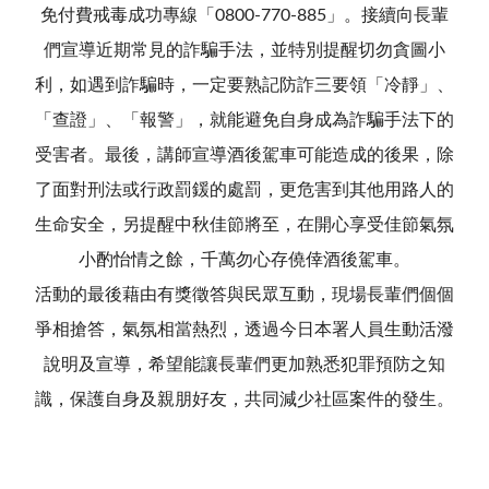
免付費戒毒成功專線「0800-770-885」。接續向長輩
們宣導近期常見的詐騙手法，並特別提醒切勿貪圖小
利，如遇到詐騙時，一定要熟記防詐三要領「冷靜」、
「查證」、「報警」，就能避免自身成為詐騙手法下的
受害者。最後，講師宣導酒後駕車可能造成的後果，除
了面對刑法或行政罰鍰的處罰，更危害到其他用路人的
生命安全，另提醒中秋佳節將至，在開心享受佳節氣氛
小酌怡情之餘，千萬勿心存僥倖酒後駕車。
活動的最後藉由有獎徵答與民眾互動，現場長輩們個個
爭相搶答，氣氛相當熱烈，透過今日本署人員生動活潑
說明及宣導，希望能讓長輩們更加熟悉犯罪預防之知
識，保護自身及親朋好友，共同減少社區案件的發生。