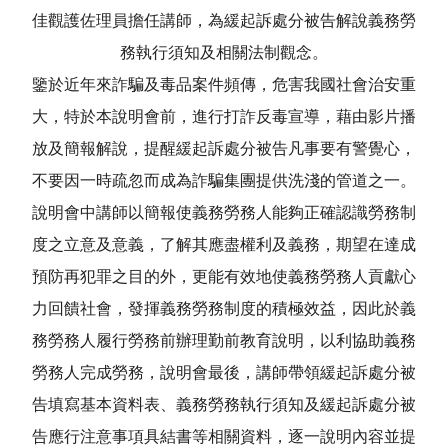
佳觀護佐理員擔任講師，為緩起訴處分被告解說義務勞
務執行須知及相關法制觀念。
鑒於近年來詐騙及毒品案件頻傳，危害我國社會治安重
大，特於本說明會前，進行打詐反毒宣導，藉由影片播
放及簡報解說，提醒緩起訴處分被告凡事要有警覺心，
不要因一時疏忽而成為詐騙集團提供洗淺的管道之一。
說明會中講師以簡報使義務勞務人能夠正確認識勞務制
度之立意及意義，了解其應盡權利及義務，期望在達成
預防再犯罪之目的外，更能有效地使義務勞務人貢獻心
力回饋社會，發揮義務勞務制度的積極效益，因此於義
務勞務人履行勞務前辦理勤前教育說明，以利協助義務
勞務人完成勞務，說明會最後，講師帶領緩起訴處分被
告填寫基本資料表、義務勞務執行須知及緩起訴處分被
告應行注意事項具結書等相關資料，逐一說明內容並提