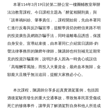
本署114年3月19日於第二辦公室一樓團輔教室舉辦
法治教育課程。今日課程主題為「醉駕相關刑責」與
「談車禍糾紛、肇事責任」，課程開始前，先由本署同
仁進行反毒與反詐騙宣導，提醒學員切勿輕信來路不明
的投資廣告及網路詐騙手法，同時遠離毒品誘惑，保護
自身安全。宣導結束後，由本署同仁介紹當日講師-鈞
聲法律事務所的陳鏗年律師，陳講師也特別補充近期常
見的投資詐騙案例，說明許多人因為一時貪心或誤信
「高報酬零風險」而投入大量資金，最終血本無歸，金
額龐大且幾乎無法追回，提醒大家務必小心。
本次課程，陳講師分享多起真實酒駕案例，包括因
酒後駕駛而發生的重大交通事故，導致無辜民眾受傷或
死亡的慘痛事件，讓學員了解酒駕對自身和他人所造成