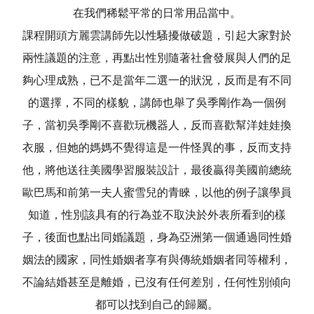
在我們稀鬆平常的日常用品當中。
課程開頭方麗雲講師先以性騷擾做破題，引起大家對於
兩性議題的注意，再點出性別隨著社會發展與人們的足
夠心理成熟，已不是當年二選一的狀況，反而是有不同
的選擇，不同的樣貌，講師也舉了吳季剛作為一個例
子，當初吳季剛不喜歡玩機器人，反而喜歡幫洋娃娃換
衣服，但她的媽媽不覺得這是一件怪異的事，反而支持
他，將他送往美國學習服裝設計，最後贏得美國前總統
歐巴馬和前第一夫人蜜雪兒的青睞，以他的例子讓學員
知道，性別該具有的行為並不取決於外表所看到的樣
子，後面也點出同婚議題，身為亞洲第一個通過同性婚
姻法的國家，同性婚姻者享有與傳統婚姻者同等權利，
不論結婚甚至是離婚，已沒有任何差別，任何性別傾向
都可以找到自己的歸屬。