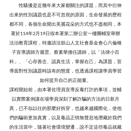
性騷擾是近幾年來大家都關注的課題，而其中衍伸
出來的性別議題也是不可忽視的原因，生命發展的歷程
都不同，各個生命開出美麗花朵的方式也不盡相同，本
署於114年2月19日假本署第二辦公室一樓團輔室舉辦
法治教育課程，特邀請法鼓山人文社會基金會心六倫種
子宣導講師方麗雲、蔡素華擔任講師，以「法律小百
科」、「心存善念、認真生活，掌握在己」為課題，宣
導面對性別議題時該有的態度，也透過課程讓學員學習
如何提升自己的正能量。
課程開始前，由本署佐理員宣導反毒打詐的事項，並輔
以實際案例讓在場學員深刻了解詐騙的方法的日新月
異，已不似以往的那麼好拆穿，也越來越國際化，使他
們的騙術更加真實，以及毒品正悄無聲息地潛藏於我們
的生活當中，隨著社會環境變遷，說不定這些毒品就藏