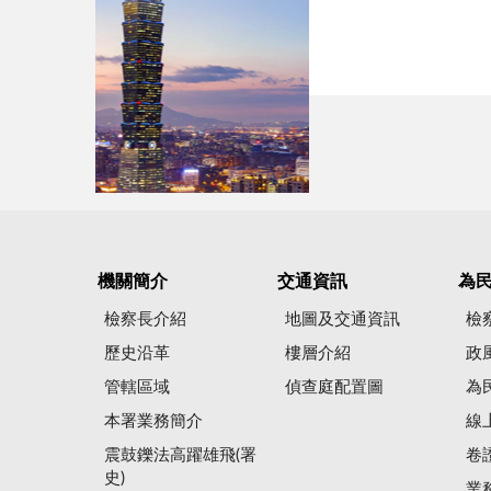
機關簡介
交通資訊
為
檢察長介紹
地圖及交通資訊
檢
歷史沿革
樓層介紹
政
管轄區域
偵查庭配置圖
為
本署業務簡介
線
震鼓鑠法高躍雄飛(署
卷
史)
業