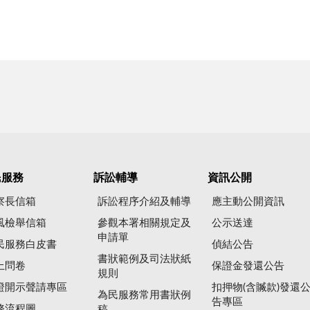
民服務
訴訟輔導
資訊公開
察長信箱
訴訟程序介紹及輔導
應主動公開資訊
風檢舉信箱
參觀本署相關規定及
公示送達
申請單
民服務白皮書
偵結公告
書狀範例及司法狀紙
上問卷
保證金發還公告
規則
證開示聲請專區
扣押物(含贓款)發還
為民服務常用書狀例
告專區
務流程圖
稿