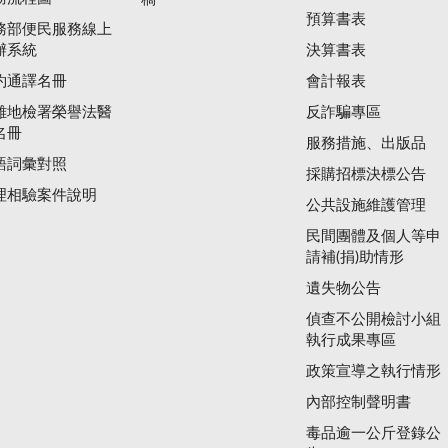
預算書表
務部便民服務線上
辦系統
決算書表
約通譯名冊
會計報表
雄地檢署榮譽法醫
反詐騙專區
名冊
服務措施、出版品
語詞彙對照
採購招標決標公告
理相驗案件說明
公共設施維護管理
民間團體及個人等申
請補(捐)助情形
遺失物公告
偵查不公開檢討小組
執行成果專區
政策宣導之執行情形
內部控制聲明書
毒品逾一公斤登錄公