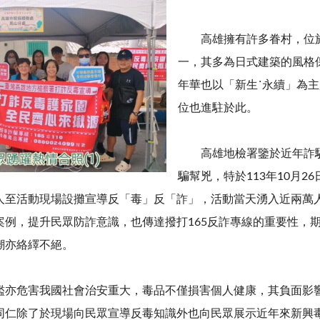
高雄擁有許多眷村，位於
一，其多為日式建築的風格
年華也以「新生˙永續」為
位也進駐於此。
高雄地檢署鑒於近年詐騙
騙幫兇，特於113年10月
人至活動現場設攤宣導反「毒」反「詐」，活動當天湧入近兩萬
案例，提升民眾防詐意識，也傳達撥打165反詐專線的重要性，
潮亦絡繹不絕。
危害我國社會治安重大，毒品不僅損害個人健康，其負面影響
同仁除了於現場向民眾宣導反毒知識外也向民眾展示近年來新興