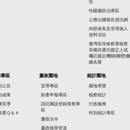
告
性騷擾防治專區
公務出國報告資訊網
內部保有及管理個人
資料項目
臺灣高等檢察署檢察
長概括選任鑑定人或
囑託鑑定機關(團體)
總名冊
賄專區
廉政園地
統計園地
動公告
宣導專區
園地導覽
動成果
財產申報專區
檢察統計
律宣導
請託關說登錄查察專
行政服務
區
賄選Ｑ＆Ａ
性別統計專區
廉政法令
廉政檢舉管道