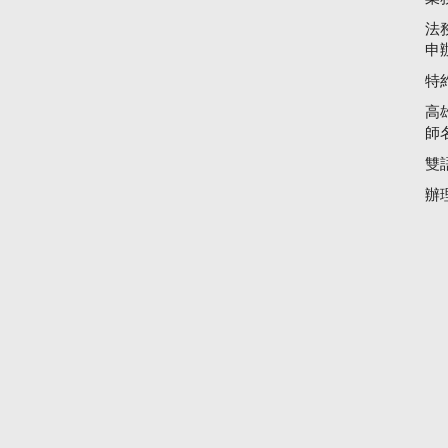
法
申
特
高
師
雙
辦