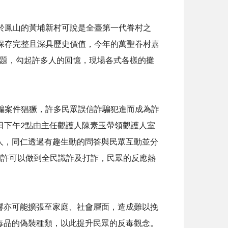
鳳山的黃埔新村可說是全臺第一代眷村之
保存完整且深具歷史價值，今年的萬聖眷村嘉
主題，勾起許多人的回憶，現場各式各樣的攤
案件猖獗，許多民眾誤信詐騙犯進而成為詐
26日下午2點由主任觀護人陳素玉帶領觀護人室
人，同仁透過有趣生動的問答與民眾互動並分
期許可以做到全民識詐及打詐，民眾的反應熱
亦可能擴張至家庭、社會層面，造成難以挽
毒品的偽裝種類，以此提升民眾的反毒觀念。