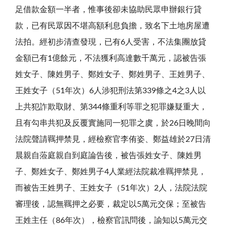
足借款金額一半者，惟事後卻未協助民眾申辦銀行貸
款，已有民眾因不堪高額利息負擔，致名下土地房屋遭
法拍。經初步清查發現，已有6人受害，不法集團放貸
金額已有1億餘元，不法獲利高達數千萬元，認被告張
姓女子、陳姓男子、鄭姓女子、鄭姓男子、王姓男子、
王姓女子（51年次）6人涉犯刑法第339條之4之3人以
上共犯詐欺取財、第344條重利等罪之犯罪嫌疑重大，
且有勾串共犯及反覆實施同一犯罪之虞，於26日晚間向
法院聲請羈押禁見，經檢察官李侑姿、鄭益雄於27日清
晨親自蒞庭親自到庭論告後，被告張姓女子、陳姓男
子、鄭姓女子、鄭姓男子4人業經法院裁准羈押禁見，
而被告王姓男子、王姓女子（51年次）2人，法院法院
審理後，認無羈押之必要，裁定以5萬元交保；至被告
王姓主任（86年次），檢察官訊問後，諭知以5萬元交