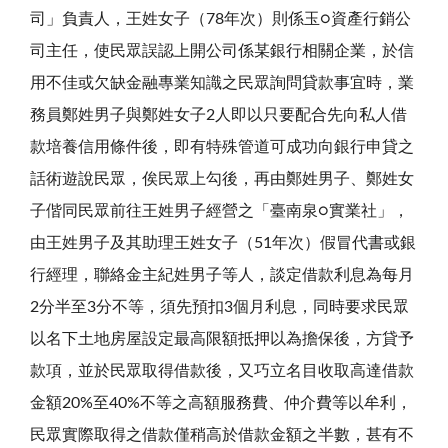
司」負責人，王姓女子（78年次）則係玉○資產行銷公
司主任，使民眾誤認上開公司係某銀行相關企業，於信
用不佳或欠缺金融專業知識之民眾詢問貸款事宜時，業
務員鄭姓男子與鄭姓女子2人即以只要配合先向私人借
款培養信用條件後，即有特殊管道可成功向銀行申貸之
話術遊說民眾，俟民眾上勾後，再由鄭姓男子、鄭姓女
子偕同民眾前往王姓男子經營之「臺南泉○實業社」，
由王姓男子及其助理王姓女子（51年次）假冒代書或銀
行經理，聯絡金主紀姓男子等人，談定借款利息為每月
2分半至3分不等，須先預扣3個月利息，同時要求民眾
以名下土地房屋設定最高限額抵押以為擔保後，方貸予
款項，並於民眾取得借款後，又巧立名目收取高達借款
金額20%至40%不等之高額服務費、仲介費等以牟利，
民眾實際取得之借款僅稍高於借款金額之半數，甚有不