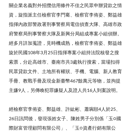
關企業名義對外招攬信用條件不佳之民眾申辦貸款之情
資，旋指派主任檢察官李門騫、檢察官李侑姿、鄭益雄
指揮內政部警政署刑事警察局電信偵查大隊、高雄市政
府警察局刑事警察大隊及新興分局組成專案小組偵辦。
經多月詳加蒐證，見時機成熟，檢察官李侑姿、鄭益雄
旋於民國108年3月25日指揮專案小組持法院核發之搜
索票，分赴高雄市、臺南市共3處執行搜索，當場扣得
民眾貸款文件、土地所有權狀、手機、電腦、新人教育
手冊、教戰手冊及現金新臺幣467餘萬元等物，並拘提
主嫌9人，另傳喚犯罪嫌疑人及證人共16人到案說明。
經檢察官李侑姿、鄭益雄、許紘彬、蕭琬頤4人於25、
26日訊問後，發現張姓女子、陳姓男子分別係「玉○國
際財富管理顧問有限公司」、「玉○資產行銷有限公