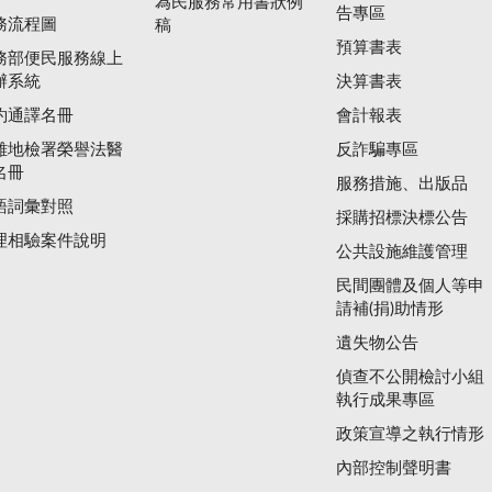
為民服務常用書狀例
告專區
務流程圖
稿
預算書表
務部便民服務線上
辦系統
決算書表
約通譯名冊
會計報表
雄地檢署榮譽法醫
反詐騙專區
名冊
服務措施、出版品
語詞彙對照
採購招標決標公告
理相驗案件說明
公共設施維護管理
民間團體及個人等申
請補(捐)助情形
遺失物公告
偵查不公開檢討小組
執行成果專區
政策宣導之執行情形
內部控制聲明書