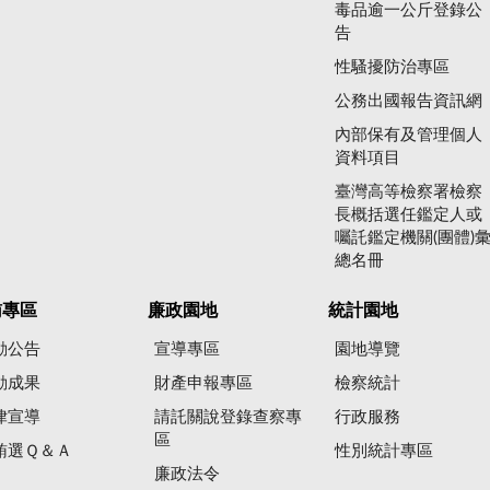
毒品逾一公斤登錄公
告
性騷擾防治專區
公務出國報告資訊網
內部保有及管理個人
資料項目
臺灣高等檢察署檢察
長概括選任鑑定人或
囑託鑑定機關(團體)
總名冊
賄專區
廉政園地
統計園地
動公告
宣導專區
園地導覽
動成果
財產申報專區
檢察統計
律宣導
請託關說登錄查察專
行政服務
區
賄選Ｑ＆Ａ
性別統計專區
廉政法令