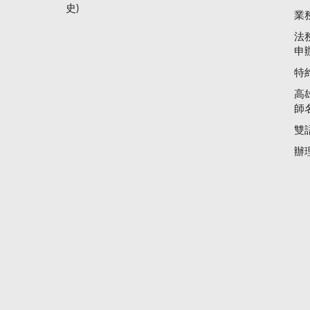
史)
業
法
申
特
高
師
雙
辦