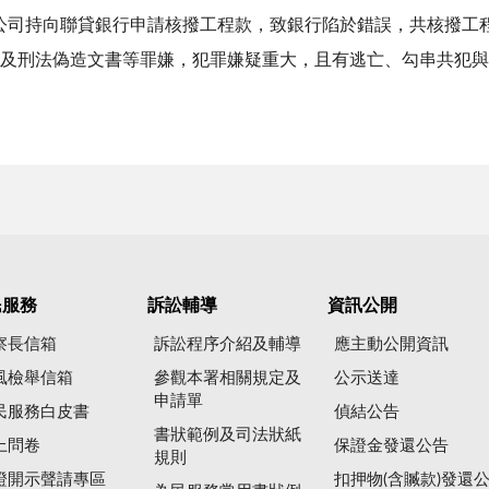
公司持向聯貸銀行申請核撥工程款，致銀行陷於錯誤，共核撥工程
罪及刑法偽造文書等罪嫌，犯罪嫌疑重大，且有逃亡、勾串共犯
民服務
訴訟輔導
資訊公開
察長信箱
訴訟程序介紹及輔導
應主動公開資訊
風檢舉信箱
參觀本署相關規定及
公示送達
申請單
民服務白皮書
偵結公告
書狀範例及司法狀紙
上問卷
保證金發還公告
規則
證開示聲請專區
扣押物(含贓款)發還