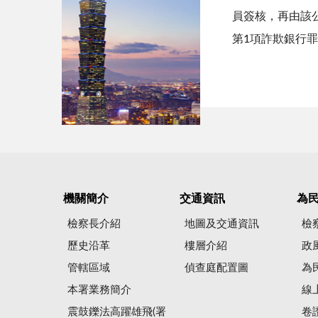
員簽核，再由該
第1項詐欺銀行
機關簡介
交通資訊
為
檢察長介紹
地圖及交通資訊
檢
歷史沿革
樓層介紹
政
管轄區域
偵查庭配置圖
為
本署業務簡介
線
震鼓鑠法高躍雄飛(署
卷