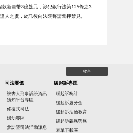
款新臺幣3億餘元，涉犯銀行法第125條之3
與證人之虞，於訊後向法院聲請羈押禁見。
收合
司法關懷
緩起訴專區
被害人刑事訴訟資訊
緩起訴統計
獲知平台專區
緩起訴處分金
修復式司法
緩起訴法治教育
婦幼專區
緩起訴義務勞務
參訪暨司法活動訊息
公
表單下載區