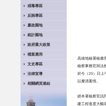
戒毒專區
反賄專區
廉政園地
統計園地
政府重大政策
檔案應用
高雄地檢署檢肅
文史專區
檢察事務官與法
於今（25）日
法律宣導
以釐清案情。
相關網頁連結
經本署檢察官訊
建工程進度大幅落