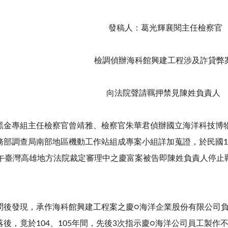
發稿人：葛光輝襄閱主任檢察官
檢調偵辦海科館興建工程涉及詐貸弊
向法院聲請羈押禁見陳姓負責人
黑金專組主任檢察官曾靖雅、檢察官朱華君偵辦國立海洋科技博
務部調查局南部地區機動工作站組成專案小組詳加蒐證，於民國10
上午臺灣高雄地方法院裁定審理中之慶富案被告即陳姓負責人停止
問後發現，承作海科館興建工程案之慶○海洋企業股份有限公司負責
後，竟於104、105年間，先後3次指示慶○海洋公司員工製