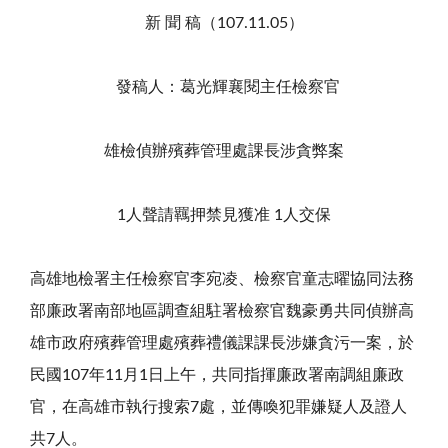
新 聞 稿（107.11.05）
發稿人：葛光輝襄閱主任檢察官
雄檢偵辦殯葬管理處課長涉貪弊案
1人聲請羈押禁見獲准 1人交保
高雄地檢署主任檢察官李宛凌、檢察官童志曜協同法務
部廉政署南部地區調查組駐署檢察官魏豪勇共同偵辦高
雄市政府殯葬管理處殯葬禮儀課課長涉嫌貪污一案，於
民國107年11月1日上午，共同指揮廉政署南調組廉政
官，在高雄市執行搜索7處，並傳喚犯罪嫌疑人及證人
共7人。