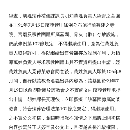
經查，胡姓殯葬禮儀課課長明知萬姓負責人經營之墓園
並非91年7月19日殯葬管理條例公布施行前募建之寺
院、宮廟及宗教團體所屬墓園、骨灰（骸）存放設施，
依該條例第102條規定，不得繼續使用，竟為使萬姓負
責人取得許可，得以繼續出售骨骸存放設施牟利，乃指
導萬姓負責人尋求宗教團體出具不實資料提出申請，經
萬姓負責人覓得某教會同意後，萬姓負責人即於105年8
月間，自行以該教會名義出具內容為：該墓園於91年7
月19日以前即附屬於該教會之不實函文向殯葬管理處提
出申請，胡姓課長受理後，立即撰擬「該墓園隸屬於某
教會，符合殯葬管理法第102條之規定，得繼續使用」
之不實公文初稿，並臨時指派不知情之下屬將上開初稿
內容抄寫於正式簽呈及公文上，且僭越首長准駁權限，