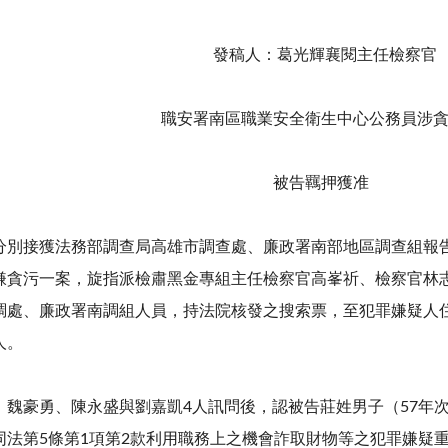
發稿人：葛光輝襄閱主任檢察官
職安署南區職業安全衛生中心公務員涉
被告羈押獲准
分別接獲法務部調查局高雄市調查處、廉政署南部地區調查組報
嫌貪污一案，旋指派檢肅黑金專組主任檢察官高峯祈、檢察官林志
調處、廉政署南調組人員，持法院核發之搜索票，至犯罪嫌疑人
人。
、魏豪勇、陳永盛與劉嘉凱4人訊問後，認被告莊姓男子（57年次
同法第5條第1項第2款利用職務上之機會詐取財物等之犯罪嫌疑