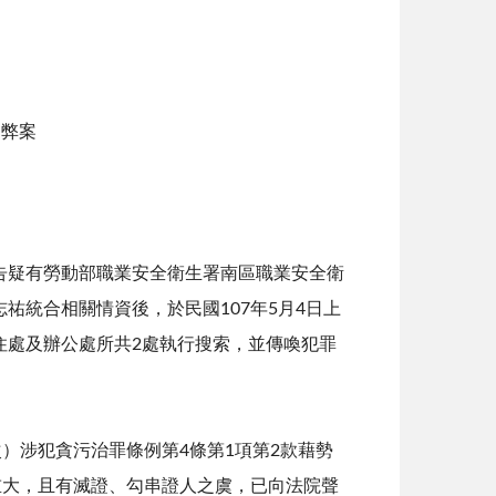
貪弊案
告疑有勞動部職業安全衛生署南區職業安全衛
祐統合相關情資後，於民國107年5月4日上
住處及辦公處所共2處執行搜索，並傳喚犯罪
）涉犯貪污治罪條例第4條第1項第2款藉勢
重大，且有滅證、勾串證人之虞，已向法院聲