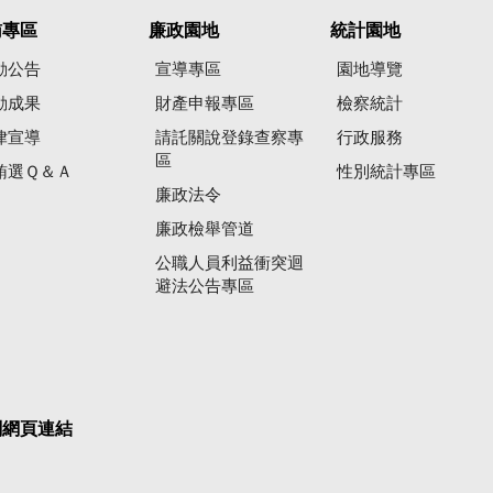
賄專區
廉政園地
統計園地
動公告
宣導專區
園地導覽
動成果
財產申報專區
檢察統計
律宣導
請託關說登錄查察專
行政服務
區
賄選Ｑ＆Ａ
性別統計專區
廉政法令
廉政檢舉管道
公職人員利益衝突迴
避法公告專區
關網頁連結