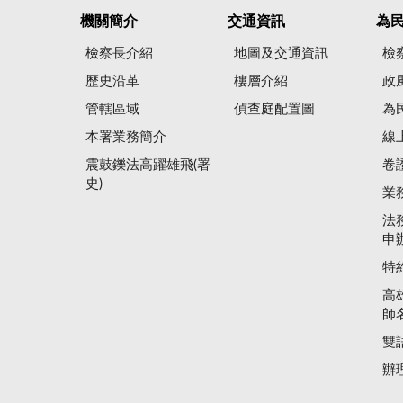
機關簡介
交通資訊
為
檢察長介紹
地圖及交通資訊
檢
歷史沿革
樓層介紹
政
管轄區域
偵查庭配置圖
為
本署業務簡介
線
震鼓鑠法高躍雄飛(署
卷
史)
業
法
申
特
高
師
雙
辦