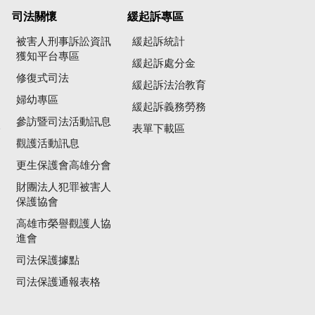
司法關懷
緩起訴專區
被害人刑事訴訟資訊
緩起訴統計
獲知平台專區
緩起訴處分金
修復式司法
緩起訴法治教育
婦幼專區
緩起訴義務勞務
參訪暨司法活動訊息
公
表單下載區
觀護活動訊息
更生保護會高雄分會
財團法人犯罪被害人
保護協會
高雄市榮譽觀護人協
進會
司法保護據點
司法保護通報表格