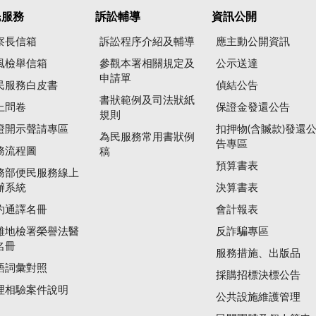
民服務
訴訟輔導
資訊公開
察長信箱
訴訟程序介紹及輔導
應主動公開資訊
風檢舉信箱
參觀本署相關規定及
公示送達
申請單
民服務白皮書
偵結公告
書狀範例及司法狀紙
上問卷
保證金發還公告
規則
證開示聲請專區
扣押物(含贓款)發還
為民服務常用書狀例
告專區
務流程圖
稿
預算書表
務部便民服務線上
辦系統
決算書表
約通譯名冊
會計報表
雄地檢署榮譽法醫
反詐騙專區
名冊
服務措施、出版品
語詞彙對照
採購招標決標公告
理相驗案件說明
公共設施維護管理