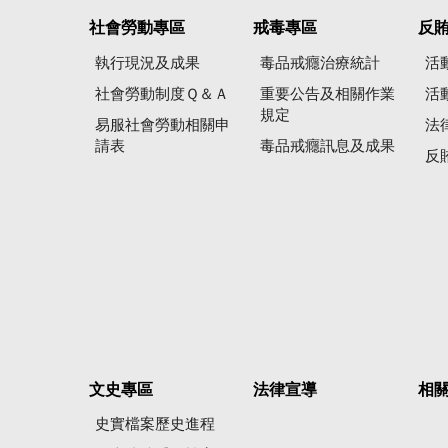
社會勞動專區
戒毒專區
反
執行現況及成果
毒品戒癮治療統計
活
社會勞動制度Ｑ＆Ａ
重要公告及相關作業
活
規定
易服社會勞動相關申
法
請表
毒品戒癮訊息及成果
反
文史專區
法律宣導
相
史實檔案歷史進程