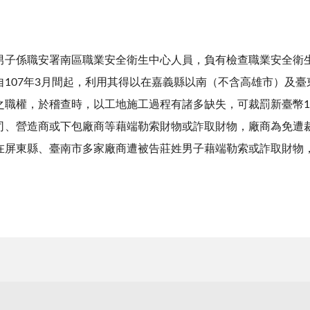
男子係職安署南區職業安全衛生中心人員，負有檢查職業安全衛
自107年3月間起，利用其得以在嘉義縣以南（不含高雄市）及
之職權，於稽查時，以工地施工過程有諸多缺失，可裁罰新臺幣1
司、營造商或下包廠商等藉端勒索財物或詐取財物，廠商為免遭
在屏東縣、臺南市多家廠商遭被告莊姓男子藉端勒索或詐取財物，