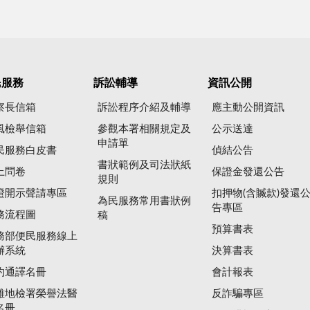
民服務
訴訟輔導
資訊公開
察長信箱
訴訟程序介紹及輔導
應主動公開資訊
風檢舉信箱
參觀本署相關規定及
公示送達
申請單
民服務白皮書
偵結公告
書狀範例及司法狀紙
上問卷
保證金發還公告
規則
證開示聲請專區
扣押物(含贓款)發還
為民服務常用書狀例
告專區
務流程圖
稿
預算書表
務部便民服務線上
辦系統
決算書表
約通譯名冊
會計報表
雄地檢署榮譽法醫
反詐騙專區
名冊