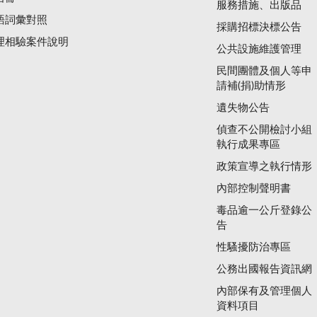
服務措施、出版品
語詞彙對照
採購招標決標公告
理相驗案件說明
公共設施維護管理
民間團體及個人等申
請補(捐)助情形
遺失物公告
偵查不公開檢討小組
執行成果專區
政策宣導之執行情形
內部控制聲明書
毒品逾一公斤登錄公
告
性騷擾防治專區
公務出國報告資訊網
內部保有及管理個人
資料項目