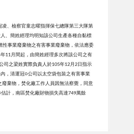
宛凌、檢察官童志曜指揮保七總隊第三大隊第
責人、簡姓經理均明知該公司生產各種自黏標
燃性事業廢棄物之有害事業廢棄物，依法應委
4年11月間起，由簡姓經理多次將該公司之有
司之梁姓實際負責人於105年12月2日指示
場內，清運冠○公司以太空袋包裝之有害事業
之廢棄物，焚化廠工作人員因無法察覺，同意
步估計，南區焚化廠財物損失高達749萬餘