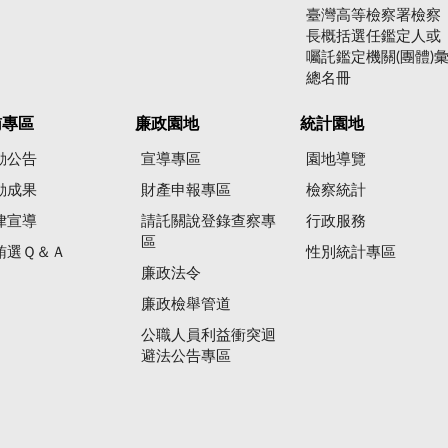
臺灣高等檢察署檢察
長概括選任鑑定人或
囑託鑑定機關(團體)
總名冊
賄專區
廉政園地
統計園地
動公告
宣導專區
園地導覽
動成果
財產申報專區
檢察統計
律宣導
請託關說登錄查察專
行政服務
區
賄選Ｑ＆Ａ
性別統計專區
廉政法令
廉政檢舉管道
公職人員利益衝突迴
避法公告專區