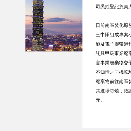
司吳姓登記負責
日前南區焚化廠
三中隊組成專案
籤及電子膠帶過
託具甲級事業廢
害事業廢棄物交予
不知情之司機駕
廢棄物前往南區
其進場焚燒，致該
元。