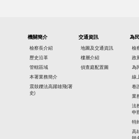
機關簡介
交通資訊
為
檢察長介紹
地圖及交通資訊
檢
歷史沿革
樓層介紹
政
管轄區域
偵查庭配置圖
為
本署業務簡介
線
震鼓鑠法高躍雄飛(署
卷
史)
業
法
申
特
高
師