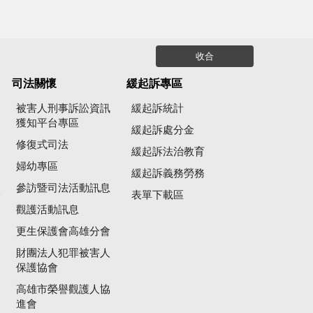
收合
司法關懷
緩起訴專區
被害人刑事訴訟資訊
緩起訴統計
獲知平台專區
緩起訴處分金
修復式司法
緩起訴法治教育
婦幼專區
緩起訴義務勞務
參訪暨司法活動訊息
公
表單下載區
觀護活動訊息
更生保護會高雄分會
財團法人犯罪被害人
保護協會
高雄市榮譽觀護人協
進會