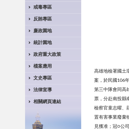
戒毒專區
反賄專區
廉政園地
統計園地
政府重大政策
檔案應用
高雄地檢署國土
文史專區
案，於民國10
第三中隊會同高
法律宣導
票，分赴南投縣
相關網頁連結
檢察官童志曜、
置有害事業廢棄
見獲准；冠○公