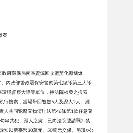
爆案
市政府環保局南區資源回收廠焚化廠爐爆一
務官、內政部警政署保安警察第七總隊第三大隊
區環境督察大隊等單位，持法院核發之搜索
執行搜索，當場帶回被告5人及證人2人。經
責人共同犯廢棄物清理法第46條第1款任意棄
有勾串共犯、證人之虞，已向法院聲請羈押禁
知以新臺幣30萬元、50萬元交保。另璞○公