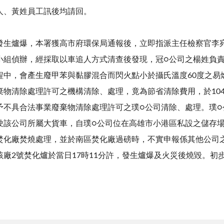
人、黃姓員工訊後均請回。
發生爐爆，本署獲高市府環保局通報後，立即指派主任檢察官李
小組偵辦，經採取以車追人方式清查後發現，冠○公司之楊姓負
程中，會產生廢甲苯與黏膠混合而閃火點小於攝氏溫度60度之易
棄物清除處理許可之機構清除、處理，竟為節省清除費用，於10
不具合法事業廢棄物清除處理許可之璞○公司清除、處理。璞○公
駛該公司所屬大貨車，自璞○公司位在高雄市小港區私設之儲存
焚化廠焚燒處理，並於南區焚化廠過磅時，不實申報係其他公司
廠2號焚化爐於當日17時11分許，發生爐爆及火災後燒毀。初