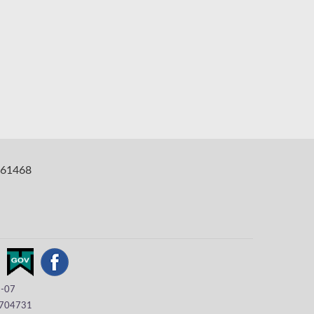
61468
8-07
704731