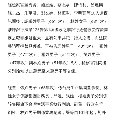
經檢察官董秀菁、施昱廷、蔡杰承、陳怡利、呂建興、
張志杰、朱華君、鄧友婷、林恒翠、李明蓉等10人漏夜
訊問後，認張姓男子（66年次）、林姓女子（63年次）
涉嫌銀行法第125條第1項後段之非銀行經營收受存款業
務之犯罪嫌疑重大，且有勾串共犯、證人之虞，向法院
聲請羈押禁見獲准。至被告邱姓男子（43年次）、張姓
男子（47年次）、楊姓男子（54年次）、劉姓男子
（47年次）與林姓男子（51年次）5人，檢察官訊問後
分別諭知以10萬元至50萬元不等交保。
經查，張姓男子（66年次）係台灣生命集團董事長、林
姓女子係該集團財務長，邱姓、張姓、楊姓男子分別係
該集團旗下台灣生活事業執行副總、副董、行政主管，
劉姓、林姓男子則係業務副總，渠等自101年起，對外