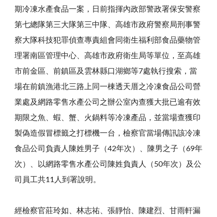
期冷凍水產食品一案，日前指揮內政部警政署保安警察
第七總隊第三大隊第三中隊、高雄市政府警察局刑事警
察大隊科技犯罪偵查專責組會同衛生福利部食品藥物管
理署南區管理中心、高雄市政府衛生局等單位，至高雄
市前金區、前鎮區及雲林縣口湖鄉等7處執行搜索，當
場在前鎮漁港北三路上同一棟透天厝之冷凍食品公司營
業處及網路零售水產公司之辦公室內查獲大批已逾有效
期限之魚、蝦、蟹、火鍋料等冷凍產品，並當場查獲印
製偽造假冒標籤之打標機一台，檢察官當場傳訊該冷凍
食品公司負責人陳姓男子（42年次）、陳男之子（69年
次）、以網路零售水產公司陳姓負責人（50年次）及公
司員工共11人到署說明。
經檢察官莊玲如、林志祐、張靜怡、陳建烈、甘雨軒漏