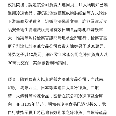
夜訊問後，認定該公司負責人連同員工11人均明知已屬
過期冷凍食品，卻仍以偽造標籤或換裝紙箱等方式訛詐
下游廠商及消費者，涉嫌刑法偽造文書、詐欺及違反食
品安全衛生管理法販賣逾有效日期食品等犯罪嫌疑重
大，惟渠等均於檢察官訊問時坦承全部犯行，檢察官當
庭分別諭知該冷凍食品公司負責人陳姓男子以30萬元、
陳男之子以10萬元、網路零售水產公司之陳姓負責人以
30萬元交保，其餘被告則均請回。
經查，陳姓負責人以其經營之冷凍食品公司，向越南、
印度、馬來西亞、日本等國進口大量冷凍魚、白蝦、
蟹、火鍋料等冷凍食品，囤積在該公司冷凍庫及倉庫
內，並自103年間起，明知有冷凍食品已過期甚久，竟
自行或指示員工將已逾有效期限之冷凍魚、白蝦等產品