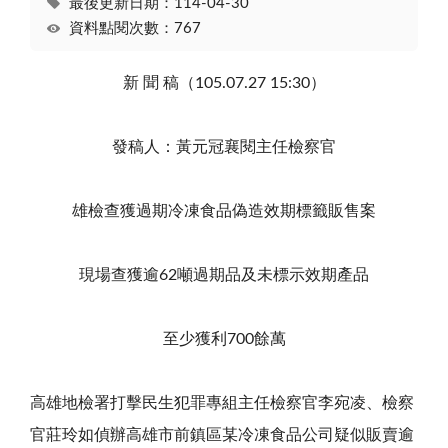
最後更新日期：114-04-30
資料點閱次數：767
新 聞 稿（105.07.27 15:30）
發稿人：黃元冠襄閱主任檢察官
雄檢查獲過期冷凍食品偽造效期標籤販售案
現場查獲逾62噸過期品及未標示效期產品
至少獲利700餘萬
高雄地檢署打擊民生犯罪專組主任檢察官李宛凌、檢察
官莊玲如偵辦高雄市前鎮區某冷凍食品公司疑似販賣逾