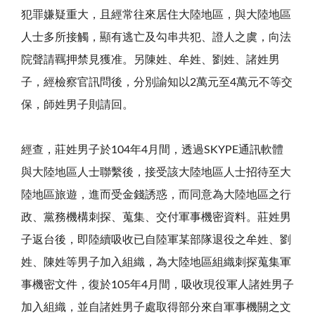
犯罪嫌疑重大，且經常往來居住大陸地區，與大陸地區
人士多所接觸，顯有逃亡及勾串共犯、證人之虞，向法
院聲請羈押禁見獲准。另陳姓、牟姓、劉姓、諸姓男
子，經檢察官訊問後，分別諭知以2萬元至4萬元不等交
保，師姓男子則請回。
經查，莊姓男子於104年4月間，透過SKYPE通訊軟體
與大陸地區人士聯繫後，接受該大陸地區人士招待至大
陸地區旅遊，進而受金錢誘惑，而同意為大陸地區之行
政、黨務機構刺探、蒐集、交付軍事機密資料。莊姓男
子返台後，即陸續吸收已自陸軍某部隊退役之牟姓、劉
姓、陳姓等男子加入組織，為大陸地區組織刺探蒐集軍
事機密文件，復於105年4月間，吸收現役軍人諸姓男子
加入組織，並自諸姓男子處取得部分來自軍事機關之文