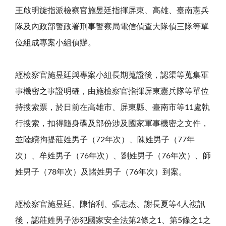
王啟明旋指派檢察官施昱廷指揮屏東、高雄、臺南憲兵
隊及內政部警政署刑事警察局電信偵查大隊偵三隊等單
位組成專案小組偵辦。
經檢察官施昱廷與專案小組長期蒐證後，認渠等蒐集軍
事機密之事證明確，由施檢察官指揮屏東憲兵隊等單位
持搜索票，於日前在高雄市、屏東縣、臺南市等11處執
行搜索，扣得隨身碟及部份涉及國家軍事機密之文件，
並陸續拘提莊姓男子（72年次）、陳姓男子（77年
次）、牟姓男子（76年次）、劉姓男子（76年次）、師
姓男子（78年次）及諸姓男子（76年次）到案。
經檢察官施昱廷、陳怡利、張志杰、謝長夏等4人複訊
後，認莊姓男子涉犯國家安全法第2條之1、第5條之1之