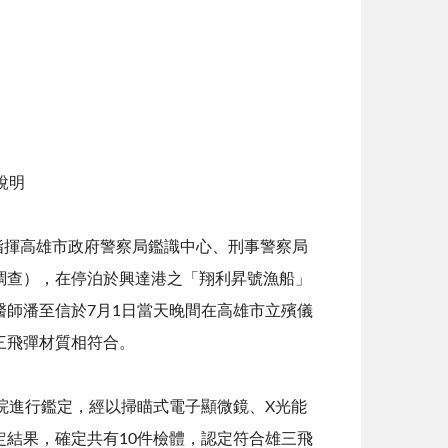
說明
午指揮高雄市政府警察局鑑識中心、刑事警察局
調查），在停泊於興達港之「翔利昇號漁船」
師潘至信於7月1日當天晚間在高雄市立殯儀
三飛彈材質相符合。
院進行鑑定，經以掃瞄式電子顯微鏡、X光能
定結果，確定共有10件檢體，認定符合雄三飛