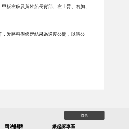
上甲板左舷及黃姓船長背部、左上臂、右胸、
符，爰將科學鑑定結果為適度公開，以昭公
收合
司法關懷
緩起訴專區