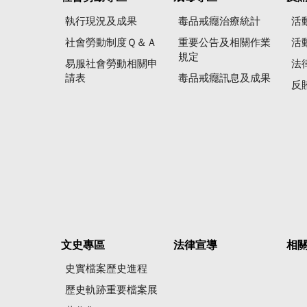
執行現況及成果
毒品戒癮治療統計
活
社會勞動制度Ｑ＆Ａ
重要公告及相關作業
活
規定
易服社會勞動相關申
法
請表
毒品戒癮訊息及成果
反
文史專區
法律宣導
相
史實檔案歷史進程
歷史軌跡重要檔案展