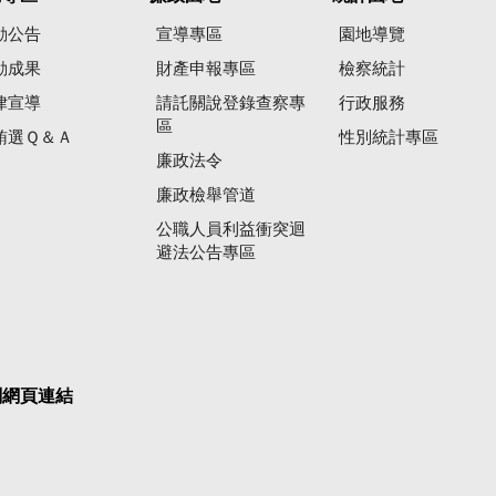
動公告
宣導專區
園地導覽
動成果
財產申報專區
檢察統計
律宣導
請託關說登錄查察專
行政服務
區
賄選Ｑ＆Ａ
性別統計專區
廉政法令
廉政檢舉管道
公職人員利益衝突迴
避法公告專區
關網頁連結