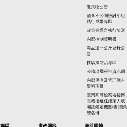
遺失物公告
偵查不公開檢討小組
執行成果專區
政策宣導之執行情形
內部控制聲明書
毒品逾一公斤登錄公
告
性騷擾防治專區
公務出國報告資訊網
內部保有及管理個人
資料項目
臺灣高等檢察署檢察
長概括選任鑑定人或
囑託鑑定機關(團體)
總名冊
賄專區
廉政園地
統計園地