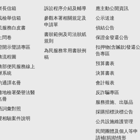
察長信箱
訴訟程序介紹及輔導
應主動公開資訊
風檢舉信箱
參觀本署相關規定及
公示送達
申請單
民服務白皮書
偵結公告
書狀範例及司法狀紙
上問卷
保證金發還公告
規則
證開示聲請專區
扣押物(含贓款)發還
為民服務常用書狀例
告專區
務流程圖
稿
預算書表
務部便民服務線上
辦系統
決算書表
約通譯名冊
會計報表
雄地檢署榮譽法醫
反詐騙專區
名冊
服務措施、出版品
語詞彙對照
採購招標決標公告
理相驗案件說明
公共設施維護管理
民間團體及個人等申
請補(捐)助情形