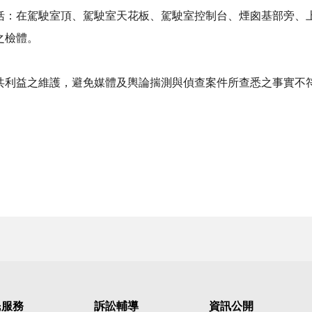
括：在駕駛室頂、駕駛室天花板、駕駛室控制台、煙囪基部旁、
之檢體。
利益之維護，避免媒體及輿論揣測與偵查案件所查悉之事實不
民服務
訴訟輔導
資訊公開