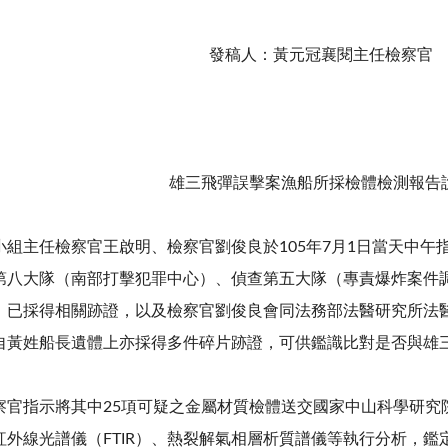
發稿人：黃元冠襄閱主任檢察官
雄三飛彈誤擊案漁船所採檢體檢測報告
小組主任檢察官王啟明、檢察官劉俊良於105年7月1日當天中
第八大隊（南部打擊犯罪中心）、偵查第五大隊（專責爆炸案件
，已採得相關跡證，以及檢察官劉俊良會同法務部法醫研究所法醫
自黃姓船長遺體上亦採得多件碎片跡證，可供鑑識比對是否與雄
官指示將其中25項可疑之金屬材質檢體送交國家中山科學研究
紅外線光譜儀（FTIR）、熱裂解氣相層析質譜儀等執行分析，鑑