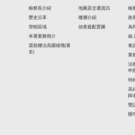
檢察長介紹
地圖及交通資訊
檢
歷史沿革
樓層介紹
政
管轄區域
偵查庭配置圖
為
本署業務簡介
線
震鼓鑠法高躍雄飛(署
卷
史)
業
法
申
特
高
師
雙
辦