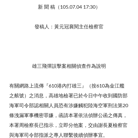
新 聞 稿（105.07.04 17:30）
發稿人：黃元冠襄閱主任檢察官
雄三飛彈誤擊案相關偵查作為說明
有關網路上流傳『610港內打雄三』（按610為金江艦
之舷號）之消息，高雄地檢署已於今日中午收到國防部
海軍司令部認相關人員恐有涉嫌觸犯陸海空軍刑法第20
條洩漏軍事機密罪嫌，函請本署依法偵辦公函之傳真，
本署周檢察長已指示，立即分他案，交由謝長夏檢察官
與海軍司令部指派之專人聯繫後續偵辦事宜。