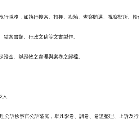
官執行職務，如執行搜索、扣押、勘驗、查察賄選、視察監所、輪
票、結案書類、行政文稿等文書製作。
之保證金、贓證物之處理與案卷之歸檔。
：
2人
公訴檢察官公訴蒞庭，舉凡影卷、調卷、卷證整理、上訴及行