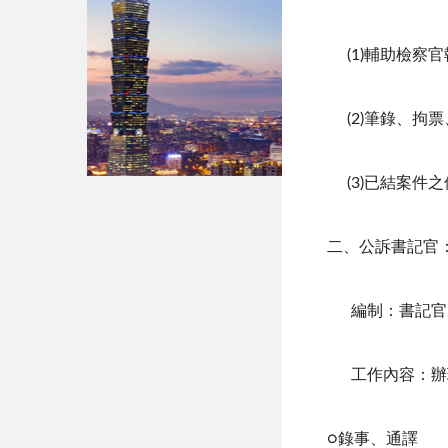
(1)輔助檢察
(2)筆錄、拘
(3)已結案件
二、公訴書記官
編制：書記官
工作內容：辦理
○錄事、通譯