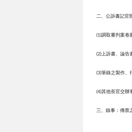
二、公訴書記官
(1)調取審判案
(2)上訴書、
(3)筆錄之製作
(4)其他長官交辦
三、錄事：傳票