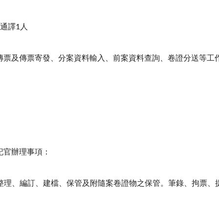
通譯1人
傳票及傳票寄發、分案資料輸入、前案資料查詢、卷證分送等工
記官辦理事項：
收、整理、編訂、建檔、保管及附隨案卷證物之保管。筆錄、拘票