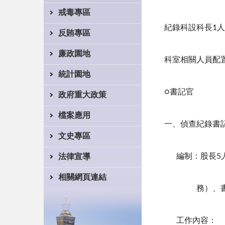
戒毒專區
紀錄科設科長1
反賄專區
廉政園地
科室相關人員配
統計園地
○書記官
政府重大政策
檔案應用
一、偵查紀錄書
文史專區
編制：股長5人
法律宣導
相關網頁連結
務）、書記
工作內容：