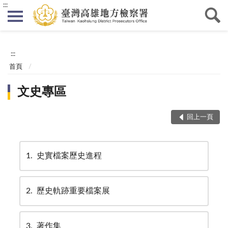
:::
:::
首頁
文史專區
回上一頁
1
史實檔案歷史進程
2
歷史軌跡重要檔案展
3
著作集