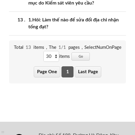
mục do Kiểm sát viên yêu cầu?
13
1.Hỏi: Làm thế nào để sửa đổi địa chỉ nhận
tống đạt?
Total
13
items，The
1/1
pages，
SelectNumOnPage
items
Go
Page One
1
Last Page
:::