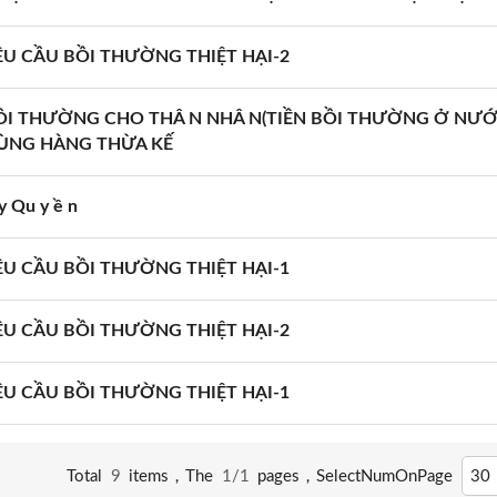
U CẦU BỒI THƯỜNG THIỆT HẠI-2
BỒI THƯỜNG CHO THÂ N NHÂ N(TIỀN BỒI THƯỜNG Ở NƯ
ÙNG HÀNG THỪA KẾ
y Qu y ề n
U CẦU BỒI THƯỜNG THIỆT HẠI-1
U CẦU BỒI THƯỜNG THIỆT HẠI-2
U CẦU BỒI THƯỜNG THIỆT HẠI-1
Total
9
items，The
1/1
pages，
SelectNumOnPage