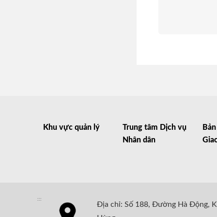
Khu vực quản lý
Trung tâm Dịch vụ
Bản 
Nhân dân
Gia
:::
Địa chỉ: Số 188, Đường Hà Động, 