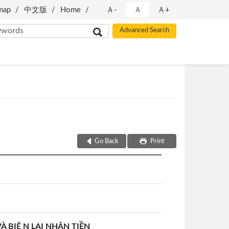
map
中文版
Home
Ａ-
Ａ
Ａ+
Go Back
Print
 BIÊ N LAI NHẬN TIỀN