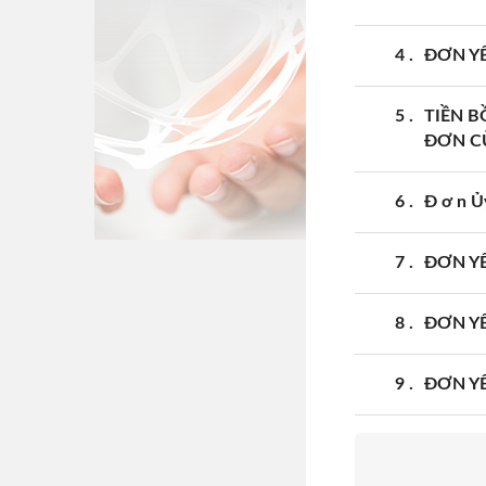
4
ĐƠN YÊ
5
TIỀN 
ĐƠN C
6
Đ ơ n Ủ
7
ĐƠN YÊ
8
ĐƠN YÊ
9
ĐƠN YÊ