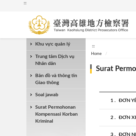
:::
Khu vực quản lý
:::
Home
Trung tâm Dịch vụ
Nhân dân
Surat Perm
Bản đồ và thông tin
Giao thông
Soal jawab
1
ĐƠN Y
Surat Permohonan
Kompensasi Korban
2
ĐƠN XI
Kriminal
3
ĐƠN NH