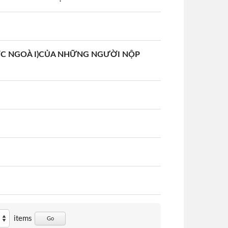
ỚC NGOÀ I)CỦA NHỮNG NGƯỜI NỘP
items
Go