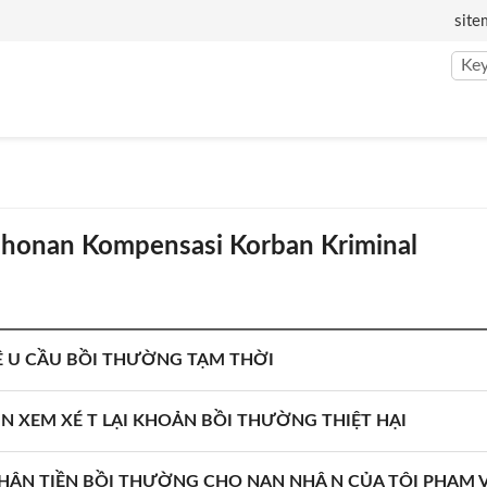
site
ohonan Kompensasi Korban Kriminal
Ê U CẦU BỒI THƯỜNG TẠM THỜI
N XEM XÉ T LẠI KHOẢN BỒI THƯỜNG THIỆT HẠI
ẬN TIỀN BỒI THƯỜNG CHO NẠN NHÂ N CỦA TỘI PHẠM VÀ