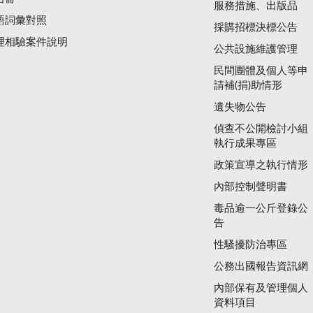
服務措施、出版品
語詞彙對照
採購招標決標公告
理相驗案件說明
公共設施維護管理
民間團體及個人等申
請補(捐)助情形
遺失物公告
偵查不公開檢討小組
執行成果專區
政策宣導之執行情形
內部控制聲明書
毒品逾一公斤登錄公
告
性騷擾防治專區
公務出國報告資訊網
內部保有及管理個人
資料項目