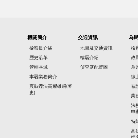
機關簡介
交通資訊
為
檢察長介紹
地圖及交通資訊
檢
歷史沿革
樓層介紹
政
管轄區域
偵查庭配置圖
為
本署業務簡介
線
震鼓鑠法高躍雄飛(署
卷
史)
業
法
申
特
高
師