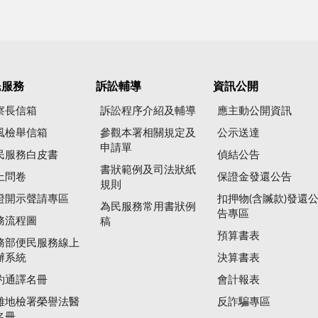
民服務
訴訟輔導
資訊公開
察長信箱
訴訟程序介紹及輔導
應主動公開資訊
風檢舉信箱
參觀本署相關規定及
公示送達
申請單
民服務白皮書
偵結公告
書狀範例及司法狀紙
上問卷
保證金發還公告
規則
證開示聲請專區
扣押物(含贓款)發還
為民服務常用書狀例
告專區
務流程圖
稿
預算書表
務部便民服務線上
辦系統
決算書表
約通譯名冊
會計報表
雄地檢署榮譽法醫
反詐騙專區
名冊