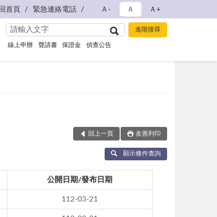
回首頁
緊急連絡電話
Ａ-
Ａ
Ａ+
線上申辦
聲請書
保證金
偵查公告
回上一頁
友善列印
顯示條件查詢
公開日期/發布日期
112-03-21