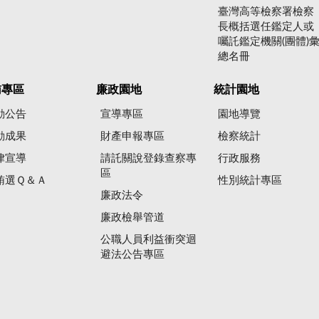
臺灣高等檢察署檢察
長概括選任鑑定人或
囑託鑑定機關(團體)
總名冊
賄專區
廉政園地
統計園地
動公告
宣導專區
園地導覽
動成果
財產申報專區
檢察統計
律宣導
請託關說登錄查察專
行政服務
區
賄選Ｑ＆Ａ
性別統計專區
廉政法令
廉政檢舉管道
公職人員利益衝突迴
避法公告專區