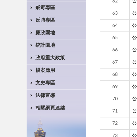
62
公
戒毒專區
63
公
反賄專區
64
公
廉政園地
65
公
統計園地
66
公
政府重大政策
67
公
檔案應用
68
公
文史專區
69
公
法律宣導
70
公
相關網頁連結
71
公
72
公
73
公