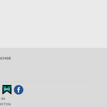
61468
8-06
697106