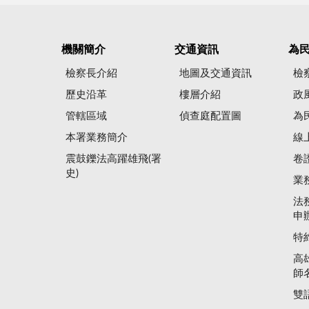
機關簡介
交通資訊
為
檢察長介紹
地圖及交通資訊
檢
歷史沿革
樓層介紹
政
管轄區域
偵查庭配置圖
為
本署業務簡介
線
震鼓鑠法高躍雄飛(署
卷
史)
業
法
申
特
高
師
雙