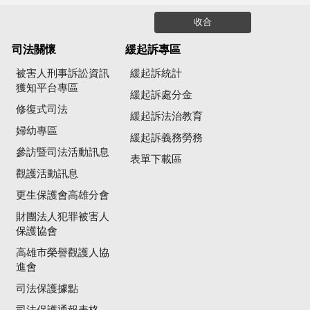
收合
司法關懷
緩起訴專區
被害人刑事訴訟資訊
緩起訴統計
獲知平台專區
緩起訴處分金
修復式司法
緩起訴法治教育
婦幼專區
緩起訴義務勞務
參訪暨司法活動訊息
公
表單下載區
觀護活動訊息
更生保護會高雄分會
財團法人犯罪被害人
保護協會
高雄市榮譽觀護人協
進會
司法保護據點