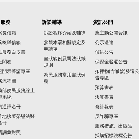
民服務
訴訟輔導
資訊公開
察長信箱
訴訟程序介紹及輔導
應主動公開資訊
風檢舉信箱
參觀本署相關規定及
公示送達
申請單
民服務白皮書
偵結公告
書狀範例及司法狀紙
上問卷
保證金發還公告
規則
證開示聲請專區
扣押物(含贓款)發還
為民服務常用書狀例
告專區
務流程圖
稿
預算書表
務部便民服務線上
辦系統
決算書表
約通譯名冊
會計報表
雄地檢署榮譽法醫
反詐騙專區
名冊
服務措施、出版品
語詞彙對照
採購招標決標公告