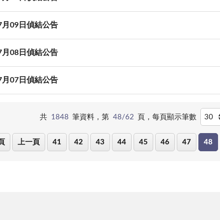
07月09日偵結公告
07月08日偵結公告
07月07日偵結公告
共
1848
筆資料，第
48/62
頁，
每頁顯示筆數
頁
上一頁
41
42
43
44
45
46
47
48