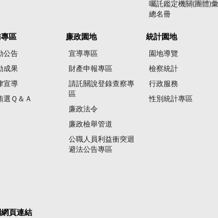
囑託鑑定機關(團體)
總名冊
賄專區
廉政園地
統計園地
動公告
宣導專區
園地導覽
動成果
財產申報專區
檢察統計
律宣導
請託關說登錄查察專
行政服務
區
賄選Ｑ＆Ａ
性別統計專區
廉政法令
廉政檢舉管道
公職人員利益衝突迴
避法公告專區
關網頁連結