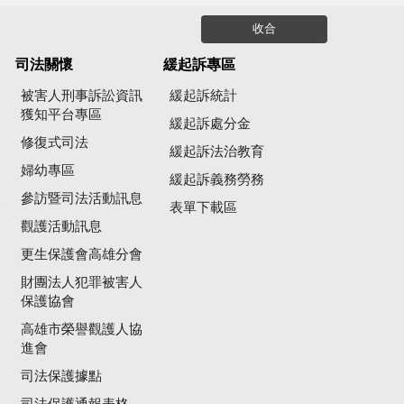
收合
司法關懷
緩起訴專區
被害人刑事訴訟資訊
緩起訴統計
獲知平台專區
緩起訴處分金
修復式司法
緩起訴法治教育
婦幼專區
緩起訴義務勞務
參訪暨司法活動訊息
公
表單下載區
觀護活動訊息
更生保護會高雄分會
財團法人犯罪被害人
保護協會
高雄市榮譽觀護人協
進會
司法保護據點