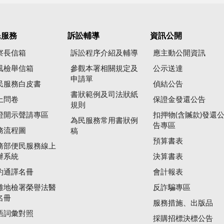
民服務
訴訟輔導
資訊公開
察長信箱
訴訟程序介紹及輔導
應主動公開資訊
風檢舉信箱
參觀本署相關規定及
公示送達
申請單
民服務白皮書
偵結公告
書狀範例及司法狀紙
上問卷
保證金發還公告
規則
證開示聲請專區
扣押物(含贓款)發還
為民服務常用書狀例
告專區
務流程圖
稿
預算書表
務部便民服務線上
辦系統
決算書表
約通譯名冊
會計報表
雄地檢署榮譽法醫
反詐騙專區
名冊
服務措施、出版品
語詞彙對照
採購招標決標公告