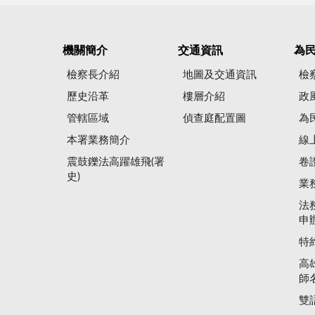
機關簡介
交通資訊
為
檢察長介紹
地圖及交通資訊
檢
歷史沿革
樓層介紹
政
管轄區域
偵查庭配置圖
為
本署業務簡介
線
震鼓鑠法高躍雄飛(署
卷
史)
業
法
申
特
高
師
雙