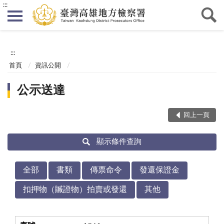
:::
:::
首頁
資訊公開
公示送達
回上一頁
顯示條件查詢
全部
書類
傳票命令
發還保證金
扣押物（贓證物）拍賣或發還
其他