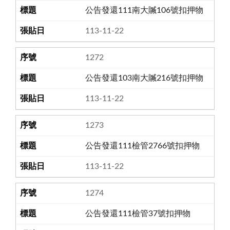
公告發還111南大贓106號扣押物
113-11-22
1272
公告發還103南大贓216號扣押物
113-11-22
1273
公告發還111檢管2766號扣押物
113-11-22
1274
公告發還111檢管37號扣押物