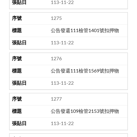
113-11-22
1275
公告發還111檢管1401號扣押物
113-11-22
1276
公告發還111檢管1569號扣押物
113-11-22
1277
公告發還109檢管2153號扣押物
113-11-22