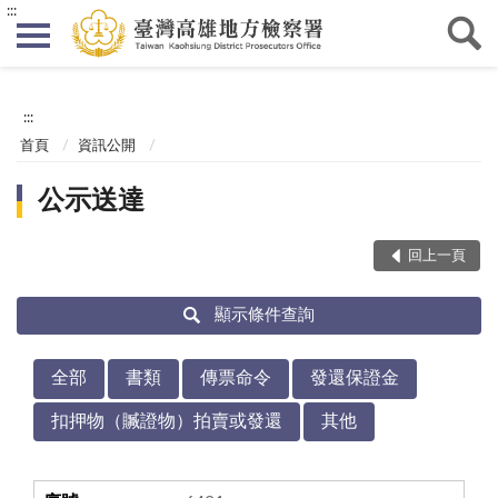
:::
:::
首頁
資訊公開
公示送達
回上一頁
顯示條件查詢
全部
書類
傳票命令
發還保證金
扣押物（贓證物）拍賣或發還
其他