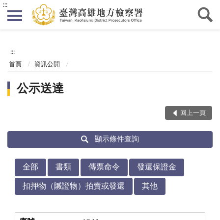
:::
:::
首頁
資訊公開
公示送達
回上一頁
顯示條件查詢
全部
書類
傳票命令
發還保證金
扣押物（贓證物）拍賣或發還
其他