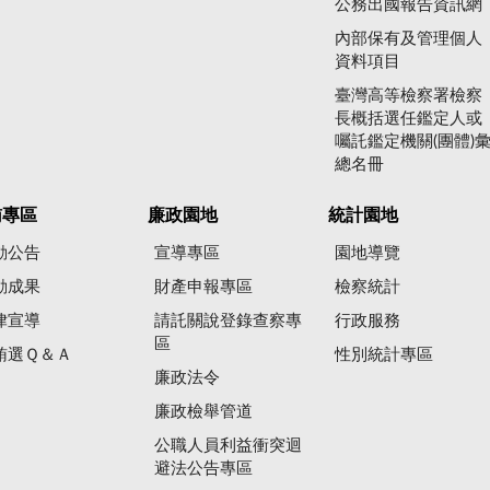
公務出國報告資訊網
內部保有及管理個人
資料項目
臺灣高等檢察署檢察
長概括選任鑑定人或
囑託鑑定機關(團體)
總名冊
賄專區
廉政園地
統計園地
動公告
宣導專區
園地導覽
動成果
財產申報專區
檢察統計
律宣導
請託關說登錄查察專
行政服務
區
賄選Ｑ＆Ａ
性別統計專區
廉政法令
廉政檢舉管道
公職人員利益衝突迴
避法公告專區