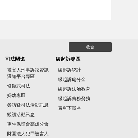
收合
司法關懷
緩起訴專區
被害人刑事訴訟資訊
緩起訴統計
獲知平台專區
緩起訴處分金
修復式司法
緩起訴法治教育
婦幼專區
緩起訴義務勞務
參訪暨司法活動訊息
公
表單下載區
觀護活動訊息
更生保護會高雄分會
財團法人犯罪被害人