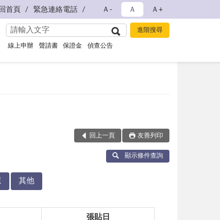
回首頁
緊急連絡電話
Ａ-
Ａ
Ａ+
線上申辦
聲請書
保證金
偵查公告
回上一頁
友善列印
顯示條件查詢
還
其他
張貼日