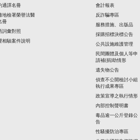
約通譯名冊
會計報表
雄地檢署榮譽法醫
反詐騙專區
名冊
服務措施、出版品
語詞彙對照
採購招標決標公告
理相驗案件說明
公共設施維護管理
民間團體及個人等申
請補(捐)助情形
遺失物公告
偵查不公開檢討小組
執行成果專區
政策宣導之執行情形
內部控制聲明書
毒品逾一公斤登錄公
告
性騷擾防治專區