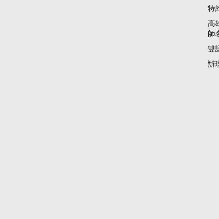
特
高
師
雙
辦