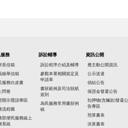
民服務
訴訟輔導
資訊公開
察長信箱
訴訟程序介紹及輔導
應主動公開資訊
風檢舉信箱
參觀本署相關規定及
公示送達
申請單
民服務白皮書
偵結公告
書狀範例及司法狀紙
上問卷
保證金發還公告
規則
證開示聲請專區
扣押物(含贓款)發還
為民服務常用書狀例
告專區
務流程圖
稿
預算書表
務部便民服務線上
辦系統
決算書表