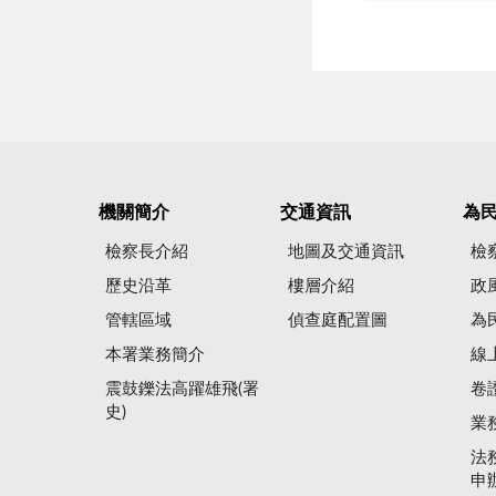
機關簡介
交通資訊
為
檢察長介紹
地圖及交通資訊
檢
歷史沿革
樓層介紹
政
管轄區域
偵查庭配置圖
為
本署業務簡介
線
震鼓鑠法高躍雄飛(署
卷
史)
業
法
申