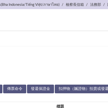
s(Bha Indonesia/Tiếng Việt/ภาษาไทย)
檢察長信箱
法務部
傳票命令
發還保證金
扣押物（贓證物）拍賣或發
標題