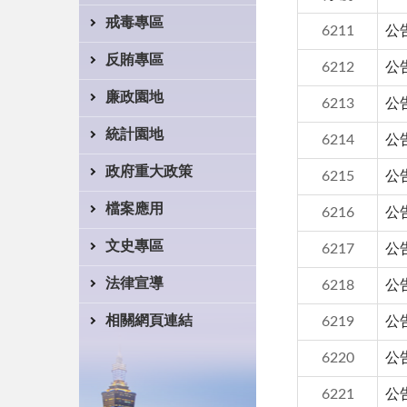
戒毒專區
6211
公
反賄專區
6212
公
廉政園地
6213
公
統計園地
6214
公
政府重大政策
6215
公
檔案應用
6216
公
文史專區
6217
公
法律宣導
6218
公
相關網頁連結
6219
公
6220
公
6221
公