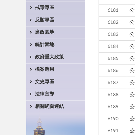
戒毒專區
6181
公
反賄專區
6182
公
廉政園地
6183
公
統計園地
6184
公
政府重大政策
6185
公
檔案應用
6186
公
文史專區
6187
公
法律宣導
6188
公
相關網頁連結
6189
公
6190
公
6191
公