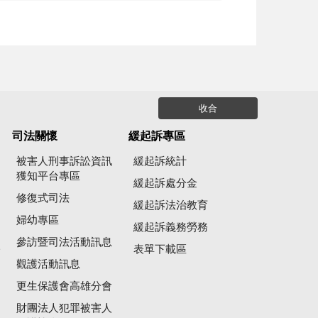
收合
司法關懷
緩起訴專區
被害人刑事訴訟資訊
緩起訴統計
獲知平台專區
緩起訴處分金
修復式司法
緩起訴法治教育
婦幼專區
緩起訴義務勞務
參訪暨司法活動訊息
公
表單下載區
觀護活動訊息
更生保護會高雄分會
財團法人犯罪被害人