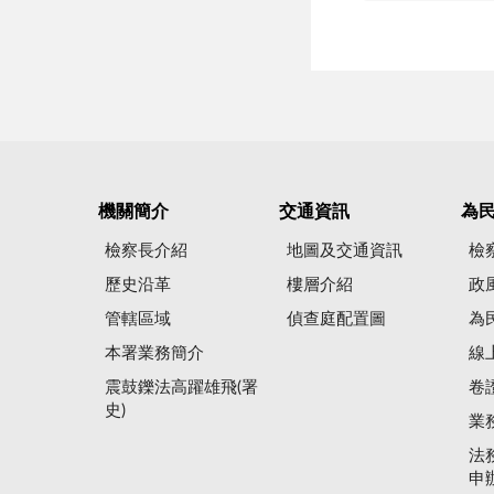
機關簡介
交通資訊
為
檢察長介紹
地圖及交通資訊
檢
歷史沿革
樓層介紹
政
管轄區域
偵查庭配置圖
為
本署業務簡介
線
震鼓鑠法高躍雄飛(署
卷
史)
業
法
申