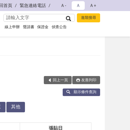
回首頁
緊急連絡電話
Ａ-
Ａ
Ａ+
線上申辦
聲請書
保證金
偵查公告
回上一頁
友善列印
顯示條件查詢
還
其他
張貼日