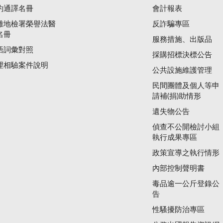
約通譯名冊
會計報表
雄地檢署榮譽法醫
反詐騙專區
名冊
服務措施、出版品
語詞彙對照
採購招標決標公告
理相驗案件說明
公共設施維護管理
民間團體及個人等申
請補(捐)助情形
遺失物公告
偵查不公開檢討小組
執行成果專區
政策宣導之執行情形
內部控制聲明書
毒品逾一公斤登錄公
告
性騷擾防治專區