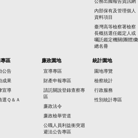
公務出國報告資訊網
內部保有及管理個人
資料項目
臺灣高等檢察署檢察
長概括選任鑑定人或
囑託鑑定機關(團體)
總名冊
賄專區
廉政園地
統計園地
動公告
宣導專區
園地導覽
動成果
財產申報專區
檢察統計
律宣導
請託關說登錄查察專
行政服務
區
賄選Ｑ＆Ａ
性別統計專區
廉政法令
廉政檢舉管道
公職人員利益衝突迴
避法公告專區