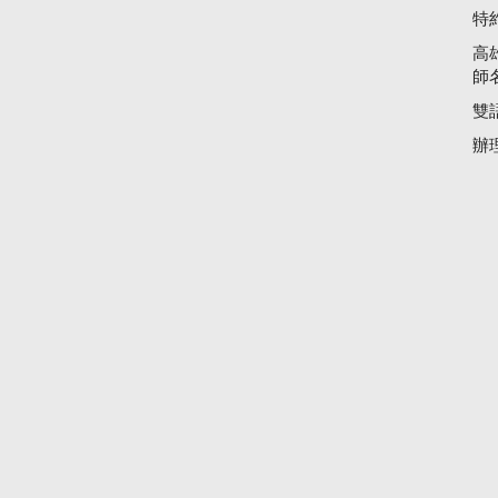
特
高
師
雙
辦