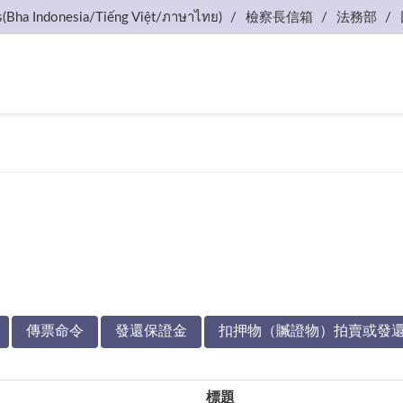
s(Bha Indonesia/Tiếng Việt/ภาษาไทย)
檢察長信箱
法務部
傳票命令
發還保證金
扣押物（贓證物）拍賣或發
標題