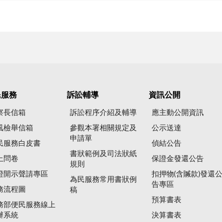
民服務
訴訟輔導
資訊公開
察長信箱
訴訟程序介紹及輔導
應主動公開資訊
風檢舉信箱
參觀本署相關規定及
公示送達
申請單
民服務白皮書
偵結公告
書狀範例及司法狀紙
上問卷
保證金發還公告
規則
證開示聲請專區
扣押物(含贓款)發還
為民服務常用書狀例
告專區
務流程圖
稿
預算書表
務部便民服務線上
辦系統
決算書表