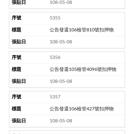
108-05-08
5355
公告發還106檢管810號扣押物
108-05-08
5356
公告發還105檢管4096號扣押物
108-05-08
5357
公告發還106檢管427號扣押物
108-05-08