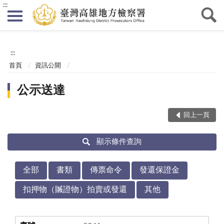
:::
:::
首頁
資訊公開
公示送達
回上一頁
顯示條件查詢
全部
書類
傳票命令
發還保證金
扣押物（贓證物）拍賣或發還
其他