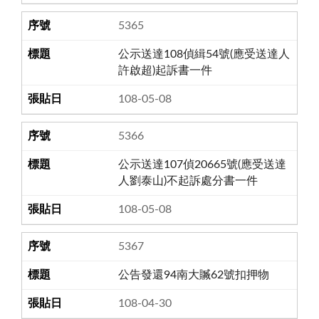
5365
公示送達108偵緝54號(應受送達人
許啟超)起訴書一件
108-05-08
5366
公示送達107偵20665號(應受送達
人劉泰山)不起訴處分書一件
108-05-08
5367
公告發還94南大贓62號扣押物
108-04-30