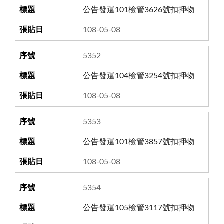
公告發還101檢管3626號扣押物
108-05-08
5352
公告發還104檢管3254號扣押物
108-05-08
5353
公告發還101檢管3857號扣押物
108-05-08
5354
公告發還105檢管3117號扣押物