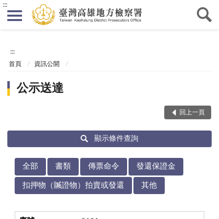
:::
:::
首頁
資訊公開
公示送達
回上一頁
顯示條件查詢
全部
書類
傳票命令
發還保證金
扣押物（贓證物）拍賣或發還
其他